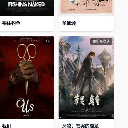
裸体钓鱼
圣诞颂
4K
更新至高清
我们
牙狼：苍哭的魔龙