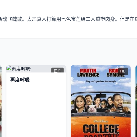
会魂飞魄散。太乙真人打算用七色宝莲给二人重塑肉身。但是在
正片
HD
再度呼吸