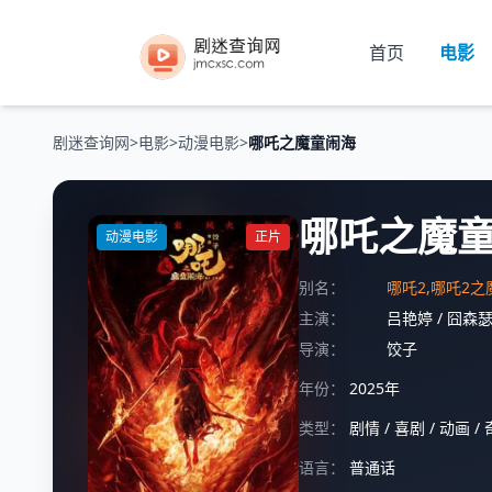
首页
电影
剧迷查询网
>
电影
>
动漫电影
>
哪吒之魔童闹海
哪吒之魔
动漫电影
正片
别名：
哪吒2,哪吒2之魔
主演：
吕艳婷
/
囧森
导演：
饺子
年份：
2025年
类型：
剧情
/
喜剧
/
动画
/
语言：
普通话