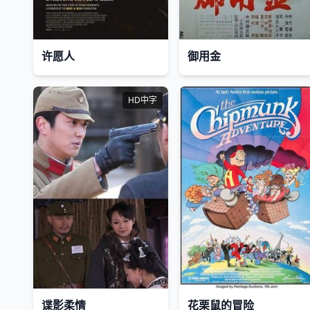
许愿人
御用金
HD中字
谍影柔情
花栗鼠的冒险