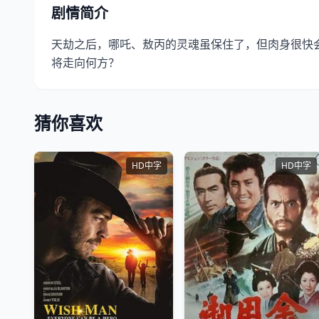
剧情简介
天劫之后，哪吒、敖丙的灵魂虽保住了，但肉身很快
将走向何方？
猜你喜欢
HD中字
HD中字