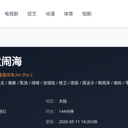
电视剧
综艺
动漫
体育
短剧
童闹海
童闹海,Ne Zha 2
瑟夫
/
瀚墨
/
陈浩
/
绿绮
/
张珈铭
/
杨卫
/
雨辰
/
周泳汐
/
韩雨泽
/
南屿
/
地区：
大陆
奇幻
时长：
144分钟
更新：
2026-05-11 16:20:08