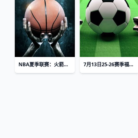
NBA夏季联赛：火箭VS猛龙20260712
7月13日25-26赛季福建省城市足球超级联赛 莆田队VS三明队