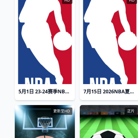
HD
HD
5月1日 23-24赛季NBA季后赛R1G5 魔术VS骑士
7月15日 2026NBA夏季联赛 76人VS火箭
更新至HD
正片