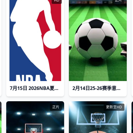
HD
正片
7月15日 2026NBA夏季联赛 掘金VS雷霆
2月14日25-26赛季意甲联赛 乌迪内斯VS那不勒斯
正片
更新至HD