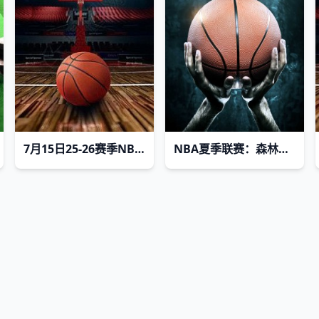
7月15日25-26赛季NBA夏季联赛 国王VS篮网
NBA夏季联赛：森林狼VS开拓者20260714