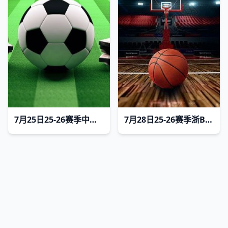
7月25日25-26赛季中乙联赛 贵州贵阳竞技VS赣州瑞狮
7月28日25-26赛季浙BA 德清83VS91安吉