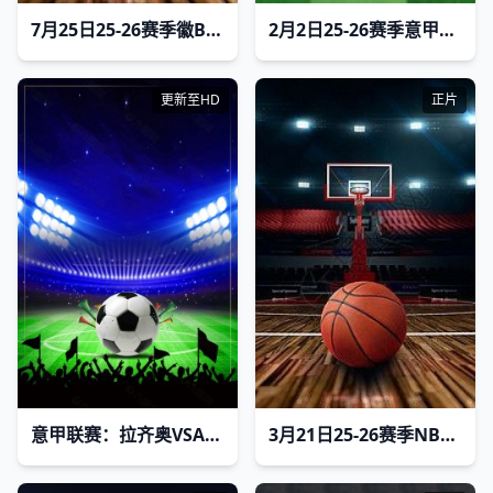
7月25日25-26赛季徽BA 安庆VS池州
2月2日25-26赛季意甲联赛 伯尔马VS尤文图斯
更新至HD
正片
意甲联赛：拉齐奥VSAC米兰20260316
3月21日25-26赛季NBA常规赛 老鹰VS火箭