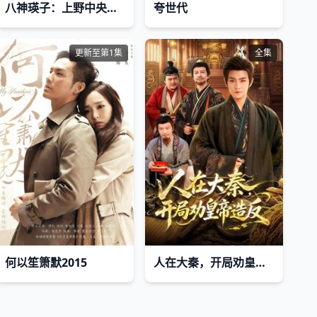
八神瑛子：上野中央署组织犯罪对策课
夸世代
更新至第1集
全集
何以笙箫默2015
人在大秦，开局劝皇帝造反