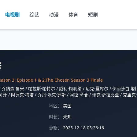
电视剧
综艺
动漫
体育
短剧
季
ason 3: Episode 1 & 2,The Chosen Season 3 Finale
/
乔纳森·鲁米
/
帕拉斯·帕特尔
/
威利·梅利纳
/
尼克·夏库尔
/
伊丽莎白·塔
可汗
/
阿罗克·梅塔
/
乔丹·沃克·罗斯
/
阿拉·萨菲
/
瑞克·萨拉比亚
/
克里克·
地区：
美国
时长：
未知
更新：
2025-12-18 03:26:16