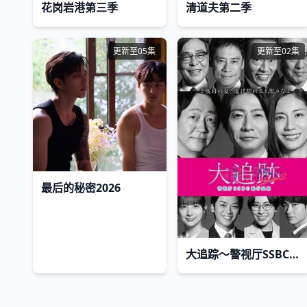
花岗岩港第三季
清道夫第二季
更新至05集
更新至02集
最后的秘密2026
大追踪〜警视厅SSBC强行犯系〜 第2季