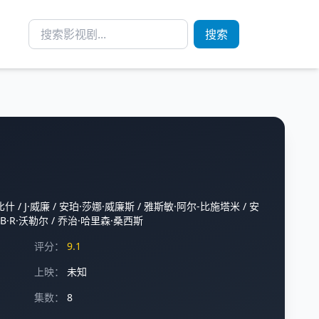
搜索
比什
/
J·威廉
/
安珀·莎娜·威廉斯
/
雅斯敏·阿尔-比施塔米
/
安
B·R·沃勒尔
/
乔治·哈里森·桑西斯
评分：
9.1
上映：
未知
集数：
8