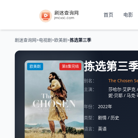
首页
电影
剧迷查询网
>
电视剧
>
欧美剧
>
拣选第三季
拣选第三
欧美剧
第8集完结
别名：
The Chosen Se
主演：
莎哈尔·艾萨克
妮·贝耶
/
马克·
年份：
2022年
类型：
剧情
/
历史
语言：
英语