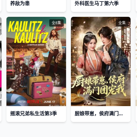
养敌为患
外科医生马丁第六季
全8集
全集
摇滚兄弟私生活第3季
厨娘带崽，侯府满门团宠我