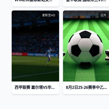
更新至HD
正片
西甲联赛 塞尔塔VS毕尔巴鄂竞技 20251214
8月2日25-26赛季中乙联赛 成都蓉城希拉谷VS厦门飞鹭