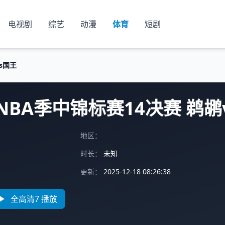
电视剧
综艺
动漫
体育
短剧
vs国王
 NBA季中锦标赛14决赛 鹈鹕
地区：
时长：
未知
更新：
2025-12-18 08:26:38
全高清7 播放