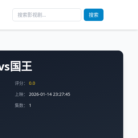
搜索
vs国王
评分：
0.0
上映：
2026-01-14 23:27:45
集数：
1