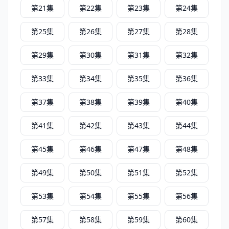
第21集
第22集
第23集
第24集
第25集
第26集
第27集
第28集
第29集
第30集
第31集
第32集
第33集
第34集
第35集
第36集
第37集
第38集
第39集
第40集
第41集
第42集
第43集
第44集
第45集
第46集
第47集
第48集
第49集
第50集
第51集
第52集
第53集
第54集
第55集
第56集
第57集
第58集
第59集
第60集