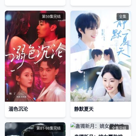
第59集完结
全集
溺色沉沦
静默夏天
第81-98集完结
全集完结