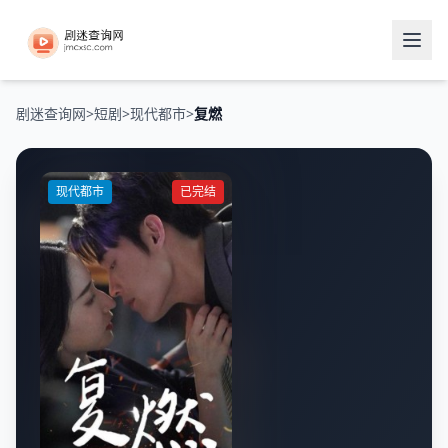
剧迷查询网
>
短剧
>
现代都市
>
复燃
现代都市
已完结