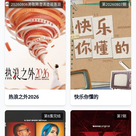
20260806萧敬腾澄清造谣落泪
第20260807期
热浪之外2026
快乐你懂的
第8集完结
第7期