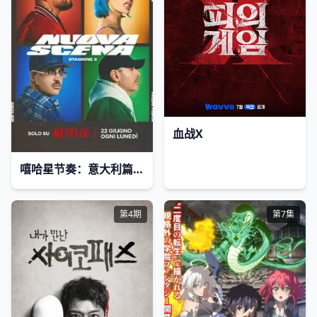
血战X
嘻哈星节奏：意大利篇第三季
第4期
第7集