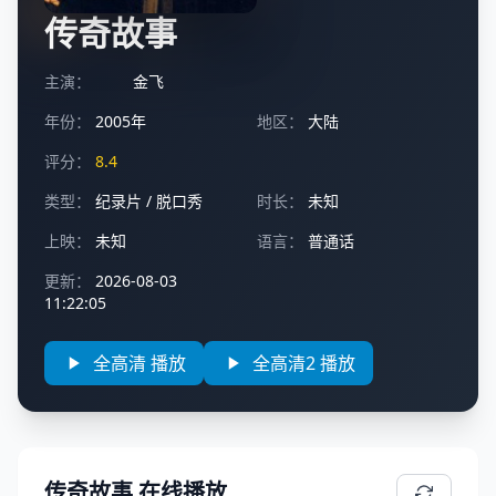
传奇故事
主演：
金飞
年份：
2005年
地区：
大陆
评分：
8.4
类型：
纪录片
/
脱口秀
时长：
未知
上映：
未知
语言：
普通话
更新：
2026-08-03
11:22:05
全高清 播放
全高清2 播放
传奇故事 在线播放