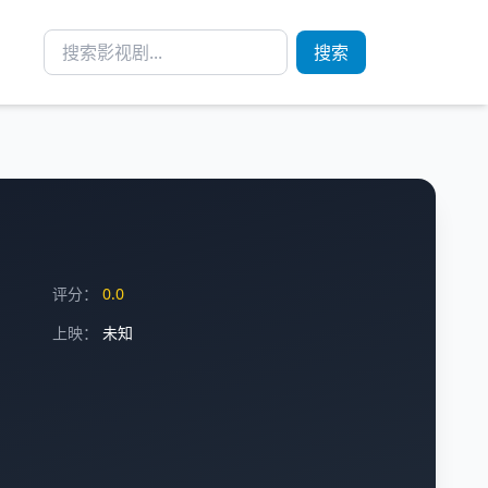
搜索
评分：
0.0
上映：
未知