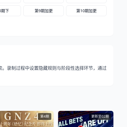
0期下
第9期加更
第10期加更
索。录制过程中设置隐藏规则与阶段性选择环节，通过
第4期
更新至02期