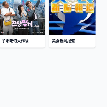
子阳吃饱大作战
美食新闻报道