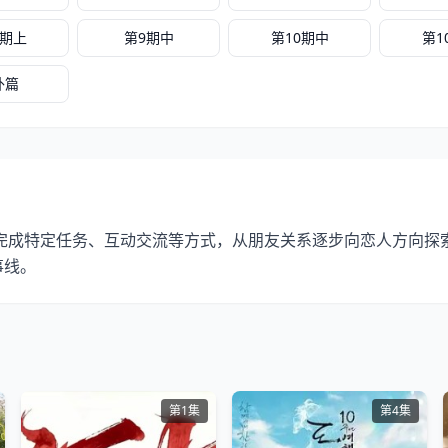
0期上
第9期中
第10期中
第1
外篇
完成特定任务、互动交流等方式，从朋友关系逐步向恋人方向探
事线。
第1集
第4集