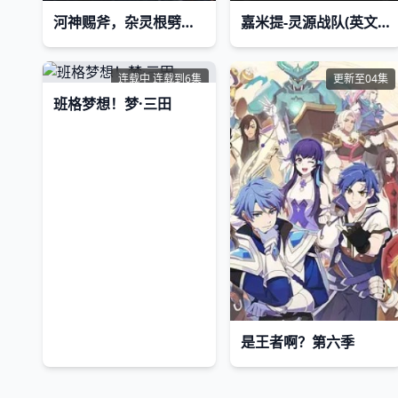
河神赐斧，杂灵根劈开修仙路
嘉米提-灵源战队​(英文版)
连载中 连载到6集
更新至04集
班格梦想！梦·三田
是王者啊？第六季