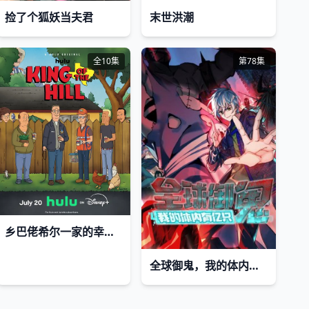
捡了个狐妖当夫君
末世洪潮
全10集
第78集
乡巴佬希尔一家的幸福生活第十五季
全球御鬼，我的体内有亿只鬼动态漫画