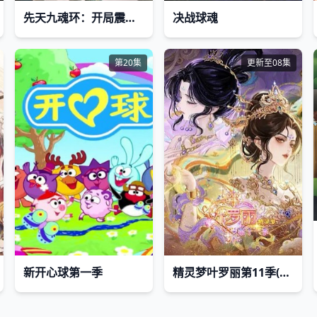
先天九魂环：开局震慑大荒魂兽
决战球魂
第20集
更新至08集
新开心球第一季
精灵梦叶罗丽第11季(下)