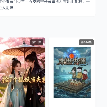
带着宗门少主—五岁的宁荣荣请剑斗罗出山相救，于
巨大阴谋……
第13集
第144集