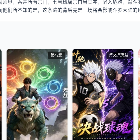
师界，吞并所有宗门，七宝琉璃宗首当其冲，陷入危难，骨斗罗
而他们所不知的是，这条路的背后竟是一场将会影响斗罗大陆的
第42集
第55集完结