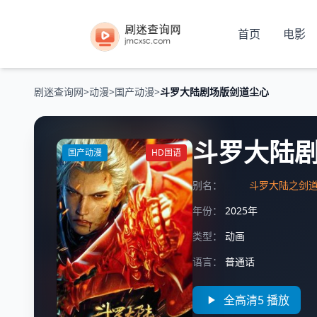
首页
电影
剧迷查询网
>
动漫
>
国产动漫
>
斗罗大陆剧场版剑道尘心
斗罗大陆
国产动漫
HD国语
别名：
斗罗大陆之剑
年份：
2025年
类型：
动画
语言：
普通话
全高清5 播放