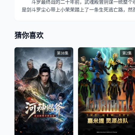
斗罗最终战的二十年前，武魂殿曾阴谋一统整个魂
是剑斗罗尘心带上小荣荣踏上了一条生死逃亡路，然
猜你喜欢
第38集
第2集