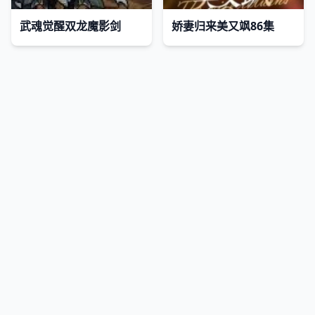
武魂觉醒双龙魔影剑
娇妻归来美又飒86集
网站地图
|
排行榜
|
最新更新
|
Sitemap