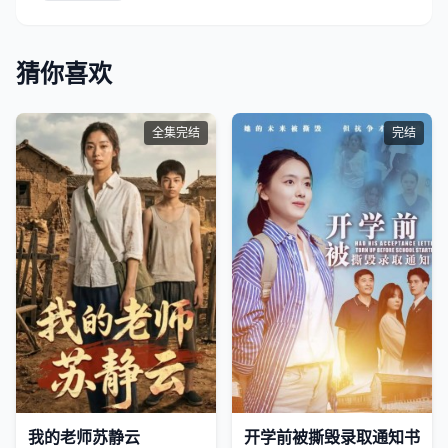
猜你喜欢
全集完结
完结
我的老师苏静云
开学前被撕毁录取通知书