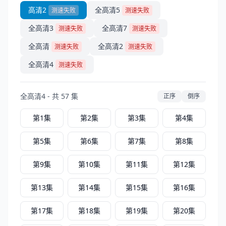
高清2
全高清5
测速失败
测速失败
全高清3
全高清7
测速失败
测速失败
全高清
全高清2
测速失败
测速失败
全高清4
测速失败
全高清4 - 共 57 集
正序
倒序
第1集
第2集
第3集
第4集
第5集
第6集
第7集
第8集
第9集
第10集
第11集
第12集
第13集
第14集
第15集
第16集
第17集
第18集
第19集
第20集