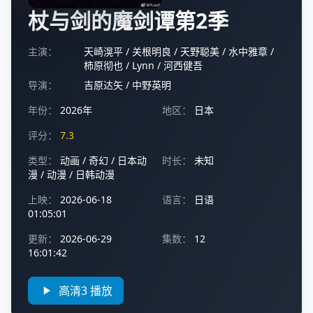
杖与剑的魔剑谭第2季
主演：
天崎滉平
/
关根明良
/
天野聪美
/
水中雅章
/
柿原彻也
/
Lynn
/
河西健吾
导演：
吉原达矢
/
中野英明
年份：
2026年
地区：
日本
评分：
7.3
类型：
动画
/
奇幻
/
日本动
时长：
未知
漫
/
动漫
/
日韩动漫
上映：
2026-06-18
语言：
日语
01:05:01
更新：
2026-06-29
集数：
12
16:01:42
高清3 播放