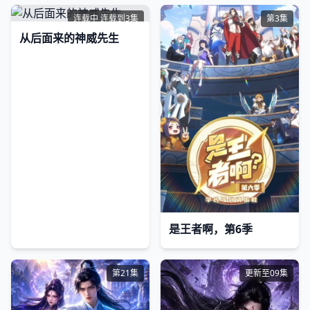
连载中 连载到3集
第3集
从后面来的神威先生
​是王者啊，第6季​
第21集
更新至09集