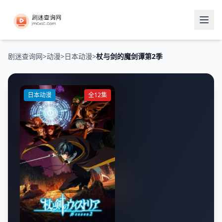
剧迷查询网
>
动漫
>
日本动漫
>
杖与剑的魔剑谭第2季
日本动漫
全12集