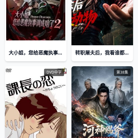
大小姐，您给恶魔执事调成啥了2
转职屠夫后，我看谁都是动物
DVD中字
第38集