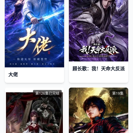
顾长歌：我！天命大反派
大佬
第126集已完结
第19集