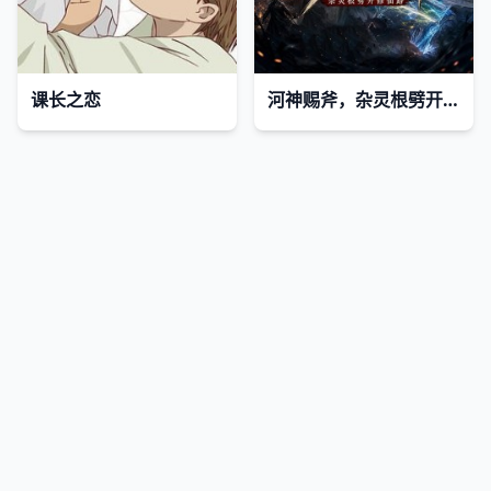
课长之恋
河神赐斧，杂灵根劈开修仙路