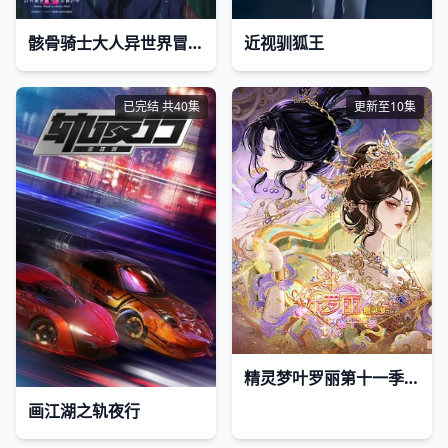
骸骨骑士大人异世界冒险中Ⅱ骸骨騎士様
近视驯狐王
已完结 共40集
更新至10集
精灵梦叶罗丽第十一季(下)
画江湖之轨夜行