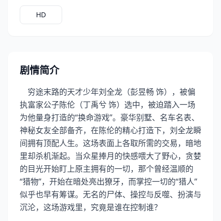
HD
剧情简介
穷途末路的天才少年刘全龙（彭昱畅 饰），被偏
执富家公子陈伦（丁禹兮 饰）选中，被迫踏入一场
为他量身打造的“换命游戏”。豪华别墅、名车名表、
神秘女友全部备齐，在陈伦的精心打造下，刘全龙瞬
间拥有顶配人生。这场表面上各取所需的交易，暗地
里却杀机渐起。当众星捧月的快感喂大了野心，贪婪
的目光开始盯上原主拥有的一切，那个曾经温顺的
“猎物”，开始在暗处亮出獠牙，而掌控一切的“猎人”
似乎也早有筹谋。无名的尸体、操控与反噬、扮演与
沉沦，这场游戏里，究竟是谁在控制谁？