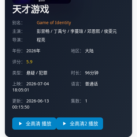
天才游戏
别名：
Game of Identity
主演：
彭昱畅
/
丁禹兮
/
李蔓瑄
/
邓恩熙
/
侯雯元
导演：
程亮
年份：
2026年
地区：
大陆
评分：
5.9
类型：
悬疑
/
犯罪
时长：
96分钟
上映：
2026-07-04
语言：
普通话
18:05:01
更新：
2026-06-13
集数：
1
00:15:50
全高清 播放
全高清2 播放