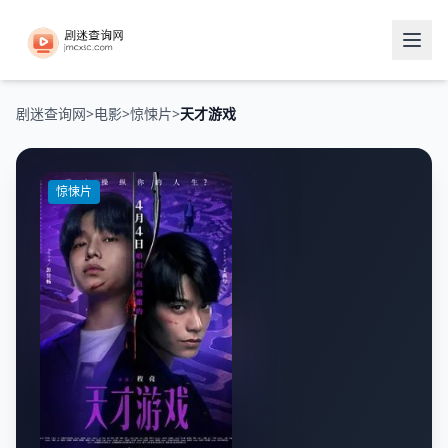
剧迷查询网
>
电影
>
惊悚片
>
天才游戏
惊悚片