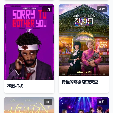
正片
正片
奇怪的零食店钱天堂
抱歉打扰
HD
正片