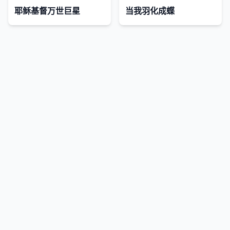
耶稣基督万世巨星
当我羽化成蝶
网站地图
|
排行榜
|
最新更新
|
Sitemap