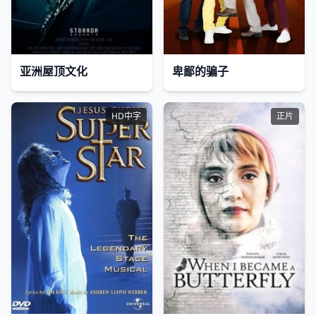
亚洲屋顶文化
卑鄙的骗子
HD中字
正片