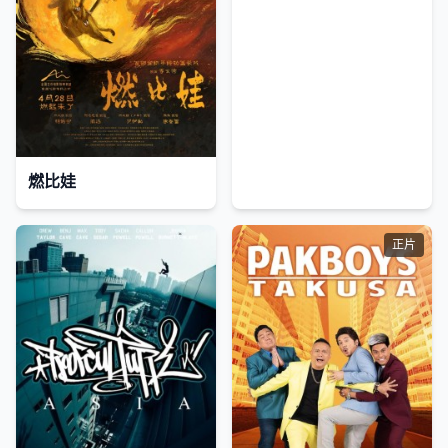
燃比娃
正片