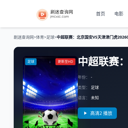
首页
电影
剧迷查询网
>
体育
>
足球
>
中超联赛：北京国安VS天津津门虎20260
中超联赛：
足球
更新至HD
年份：
-
类型：
足球
语言：
未知
高清2 播放