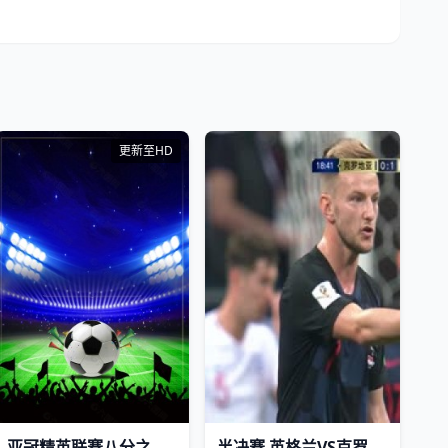
更新至HD
亚冠精英联赛八分之一决赛：广岛三箭VS柔佛新山20260311
半决赛 英格兰VS克罗地亚