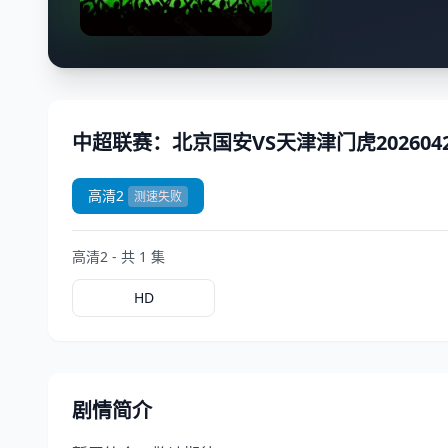
中超联赛：北京国安VS天津津门虎202604
高清2
测速失败
高清2 - 共 1 集
HD
剧情简介