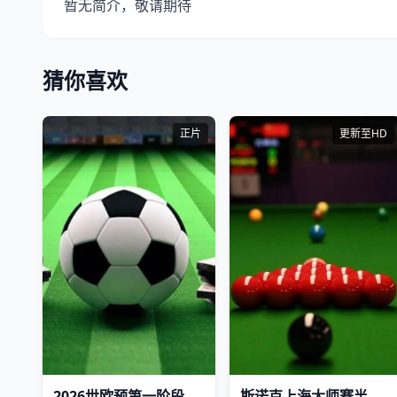
暂无简介，敬请期待
猜你喜欢
正片
更新至HD
2026世欧预第一阶段L组第3轮 捷克VS黑山
斯诺克上海大师赛半决赛第二阶段：凯伦·威尔逊VS赵心童