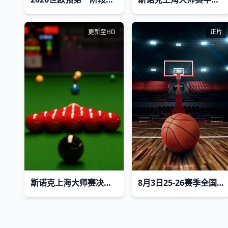
更新至HD
正片
斯诺克上海大师赛决赛第一阶段：凯伦·威尔逊VS贾德·特鲁姆普
8月3日25-26赛季全国青年篮球联赛 龙狮青年75VS81辽宁沈阳三生