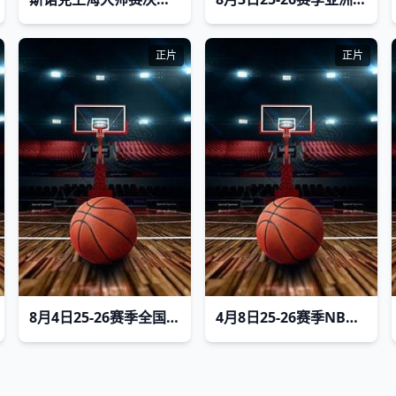
正片
正片
8月4日25-26赛季全国青年篮球联赛 新疆广汇79VS73浙江稠州银行
4月8日25-26赛季NBA常规赛 雷霆VS湖人