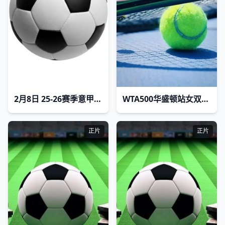
2月8日 25-26赛季意甲第24轮 热那亚VS那不勒斯
WTA500华盛顿站女双第二轮：施耐德_大威廉姆斯VS汤千慧_徐一璠
正片
正片