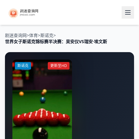
剧迷查询网
>
体育
>
斯诺克
>
世界女子斯诺克锦标赛半决赛：吴安仪VS瑞安·埃文斯
斯诺克
更新至HD