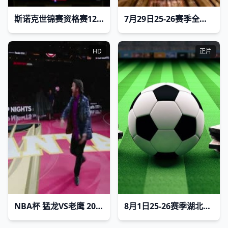
斯诺克世锦赛资格赛128进96及96进64伊安·伯恩斯5-4明克·努查鲁特(第一阶段)20250409
7月29日25-26赛季全国女子篮球锦标赛 陕西榆林天泽83VS51赣州章贡赣星
HD
正片
NBA杯 猛龙VS老鹰 20251108
8月1日25-26赛季湖北省城市足球联赛 孝感孝傲江湖队VS荆州恒隆队