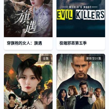
穿旗袍的女人：旗遇
极端邪恶第五季
全集
更新至01集