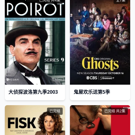
已完结 共4集
全7集
大侦探波洛第九季2003
鬼屋欢乐送第5季
已完结
已完结 共2集