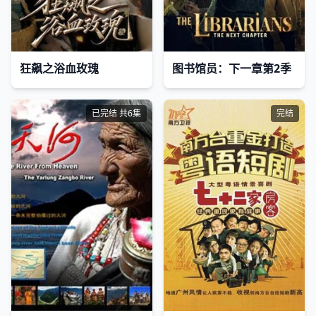
狂飙之浴血玫瑰
图书馆员：下一章第2季
已完结 共6集
完结