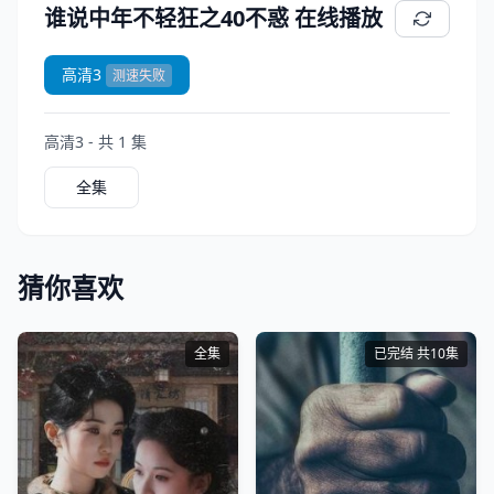
谁说中年不轻狂之40不惑 在线播放
高清3
测速失败
高清3 - 共 1 集
全集
猜你喜欢
全集
已完结 共10集