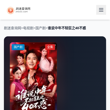
剧迷查询网
>
电视剧
>
国产剧
>
谁说中年不轻狂之40不惑
国产剧
全集