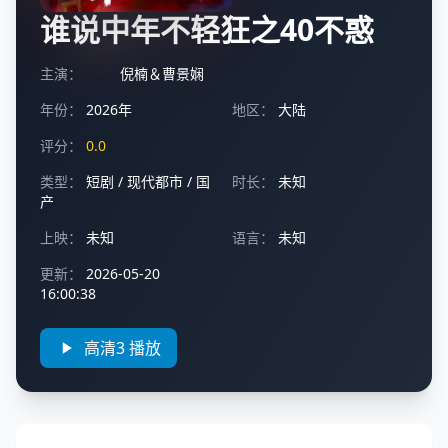
谁说中年不轻狂之40不惑
主演：
倪楠＆曹景娴
年份：
2026年
地区：
大陆
评分：
0.0
类型：
短剧
/
现代都市
/
国
时长：
未知
产
上映：
未知
语言：
未知
更新：
2026-05-20
16:00:38
高清3 播放