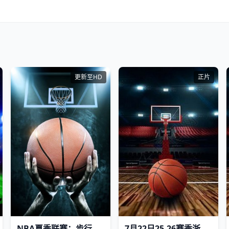
更新至HD
正片
NBA夏季联赛：步行者VS鹈鹕20260719
7月22日25-26赛季浙BA 平阳75VS82瑞安