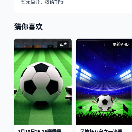
暂无简介，敬请期待
猜你喜欢
正片
更新至HD
7月18日25-26赛季蒙超联赛 鄂尔多斯队VS乌兰察布队
足协杯八分之一决赛：上海申花VS青岛海牛20260621