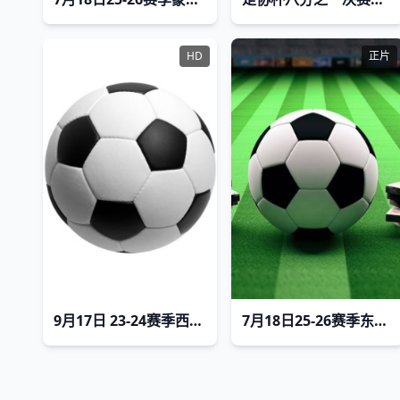
HD
正片
9月17日 23-24赛季西甲第5轮 塞尔塔VS马洛卡
7月18日25-26赛季东北地区城市足球联赛 沈阳VS通辽