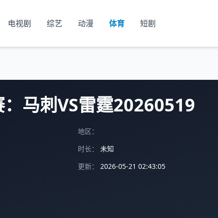
电视剧
综艺
动漫
体育
短剧
：马刺VS雷霆20260519
地区：
时长：
未知
更新：
2026-05-21 02:43:05