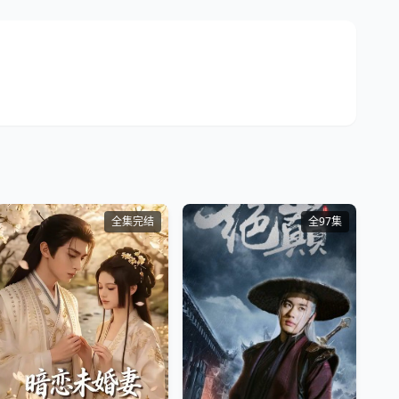
全集完结
全97集