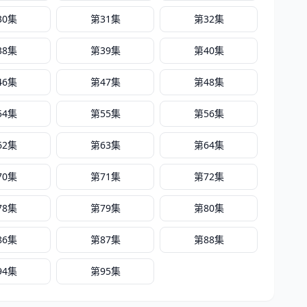
30集
第31集
第32集
38集
第39集
第40集
46集
第47集
第48集
54集
第55集
第56集
62集
第63集
第64集
70集
第71集
第72集
78集
第79集
第80集
86集
第87集
第88集
94集
第95集