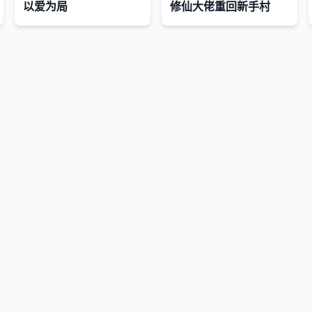
以爱为局
修仙大佬重回新手村
网站地图
|
排行榜
|
最新更新
|
Sitemap
剧迷查询网
Copyright © 2026
jmcxsc.com
版权所有
互联网，版权归原创者所有，如果侵犯了你的权益，请通知我们，我们会