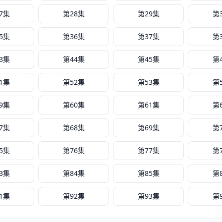
7集
第28集
第29集
第
5集
第36集
第37集
第
3集
第44集
第45集
第
1集
第52集
第53集
第
9集
第60集
第61集
第
7集
第68集
第69集
第
5集
第76集
第77集
第
3集
第84集
第85集
第
1集
第92集
第93集
第