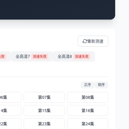
重新测速
全高清7
全高清8
失败
测速失败
测速失败
正序
倒序
06集
第07集
第08集
14集
第15集
第16集
22集
第23集
第24集