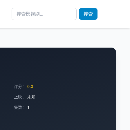
搜索
评分：
0.0
上映：
未知
集数：
1