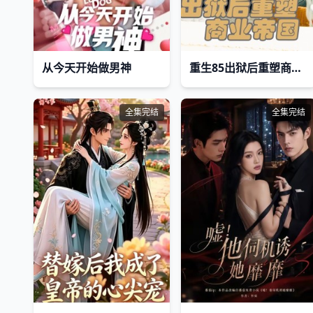
从今天开始做男神
重生85出狱后重塑商业帝国
全集完结
全集完结