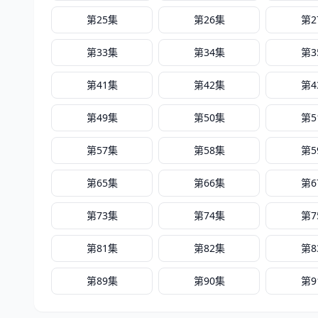
第25集
第26集
第2
第33集
第34集
第3
第41集
第42集
第4
第49集
第50集
第5
第57集
第58集
第5
第65集
第66集
第6
第73集
第74集
第7
第81集
第82集
第8
第89集
第90集
第9