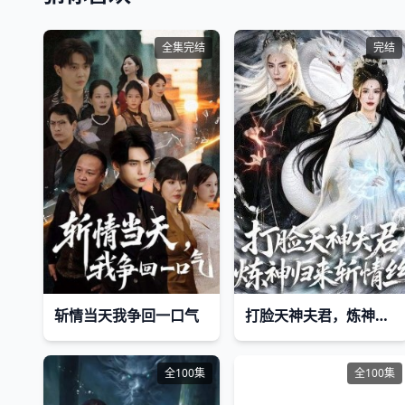
全集完结
完结
斩情当天我争回一口气
打脸天神夫君，炼神归来斩情丝
全100集
全100集