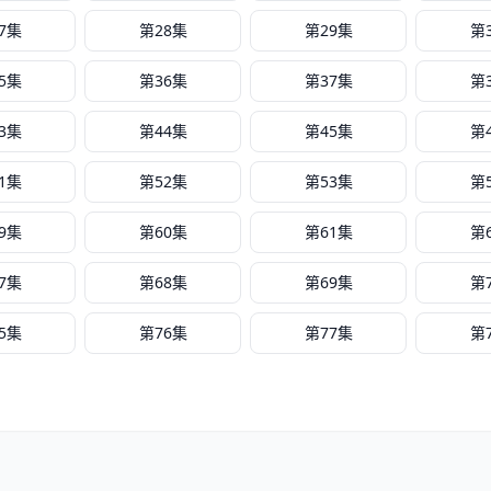
7集
第28集
第29集
第
5集
第36集
第37集
第
3集
第44集
第45集
第
1集
第52集
第53集
第
9集
第60集
第61集
第
7集
第68集
第69集
第
5集
第76集
第77集
第