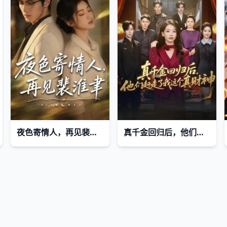
夜色寄情人，再见裴准聿
真千金回归后，他们赶走了我这个真财神