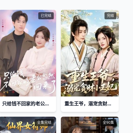
已完结
完结
只给钱不回家的老公忽然回来了
重生王爷，溺宠贪财小王妃
全集完结
全90集