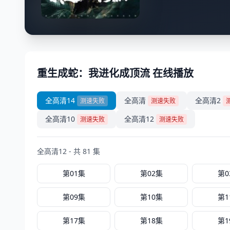
重生成蛇：我进化成顶流 在线播放
全高清14
全高清
全高清2
测速失败
测速失败
全高清10
全高清12
测速失败
测速失败
全高清12 - 共 81 集
第01集
第02集
第0
第09集
第10集
第1
第17集
第18集
第1