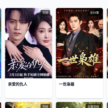
完结
全69集
亲爱的仇人
一世枭雄
完结
全集完结