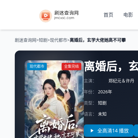
首页
电影
剧迷查询网
>
短剧
>
现代都市
>
离婚后，玄学大佬她高不可攀
离婚后，
现代都市
全集完结
主演：
郑纪元＆许丹
年份：
2026年
类型：
短剧
语言：
未知
全高清14 播放