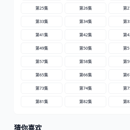
第25集
第26集
第2
第33集
第34集
第3
第41集
第42集
第4
第49集
第50集
第5
第57集
第58集
第5
第65集
第66集
第6
第73集
第74集
第7
第81集
第82集
第8
猜你喜欢