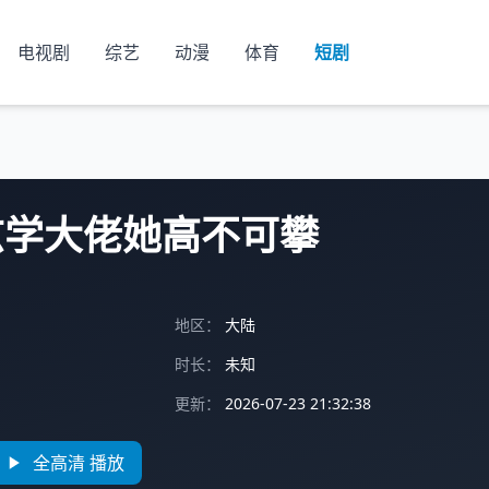
电视剧
综艺
动漫
体育
短剧
玄学大佬她高不可攀
地区：
大陆
时长：
未知
更新：
2026-07-23 21:32:38
全高清 播放