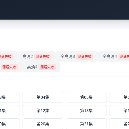
高清2
全高清3
全高清4
测速失败
测速失败
测速失败
测速
高清4
测速失败
测速失败
3集
第04集
第05集
第
1集
第12集
第13集
第
9集
第20集
第21集
第