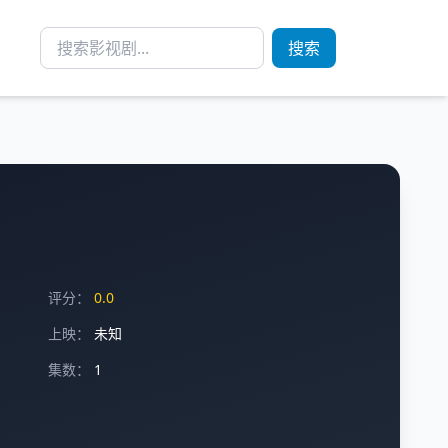
搜索
评分：
0.0
上映：
未知
集数：
1