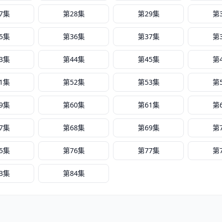
7集
第28集
第29集
第
5集
第36集
第37集
第
3集
第44集
第45集
第
1集
第52集
第53集
第
9集
第60集
第61集
第
7集
第68集
第69集
第
5集
第76集
第77集
第
3集
第84集