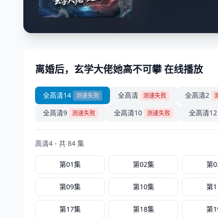
离婚后，玄学大佬她高不可攀 在线播放
全高清14
全高清
全高清2
测速失败
测速失败
全高清9
全高清10
全高清12
测速失败
测速失败
高清4 - 共 84 集
第01集
第02集
第0
第09集
第10集
第1
第17集
第18集
第1