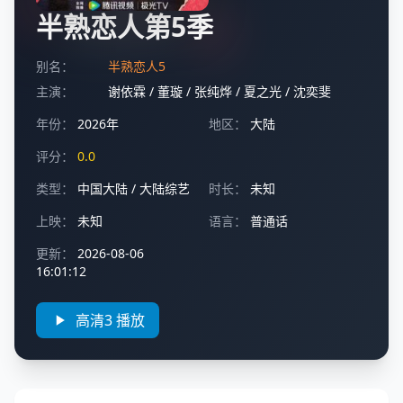
半熟恋人第5季
别名：
半熟恋人5
主演：
谢依霖
/
董璇
/
张纯烨
/
夏之光
/
沈奕斐
年份：
2026年
地区：
大陆
评分：
0.0
类型：
中国大陆
/
大陆综艺
时长：
未知
上映：
未知
语言：
普通话
更新：
2026-08-06
16:01:12
高清3 播放