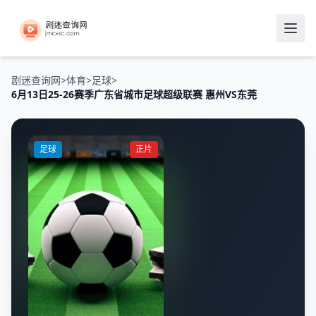
剧迷查询网
>
体育
>
足球
>
6月13日25-26赛季广东省城市足球超级联赛 惠州VS东莞
足球
正片