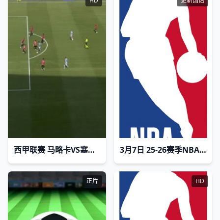
HD
更新国语
西甲联赛 马略卡VS塞尔塔 20250823
3月7日 25-26赛季NBA常规赛 鹈鹕VS太阳
正片
HD