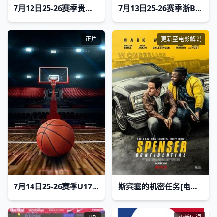
7月12日25-26赛季贵州村超 党相村塔石羊瘪队VS寿洞村足球队
7月13日25-26赛季浙BA 海宁75VS84南湖
正片
更新至电影解说
7月14日25-26赛季U17女蓝世界杯小组赛 德国VS墨西哥
斯宾塞的机密任务[电影解说]