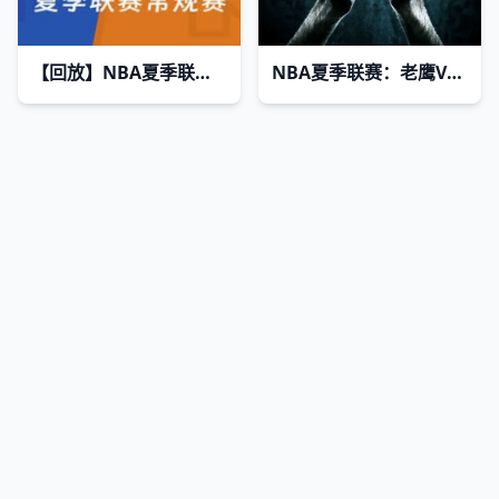
【回放】NBA夏季联赛 活塞VS尼克斯
NBA夏季联赛：老鹰VS篮网20260712