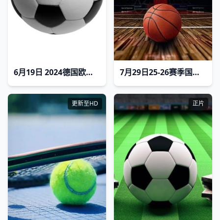
6月19日 2024德国欧洲杯小组赛 葡萄牙VS捷克
7月29日25-26赛季国青男篮热身赛 加拿大大卫安篮球学院VS澳大利亚纽纳华丁闪电队
更新至HD
正片