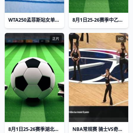
WTA250孟菲斯站女单第二轮： 柳托娃VS乔恩特
8月1日25-26赛季中乙联赛 山西崇德荣海VS北京理工
正片
HD
8月1日25-26赛季湖北省城市足球联赛 仙桃黄鳝队VS十堰武当队
NBA常规赛 骑士VS奇才 20241027