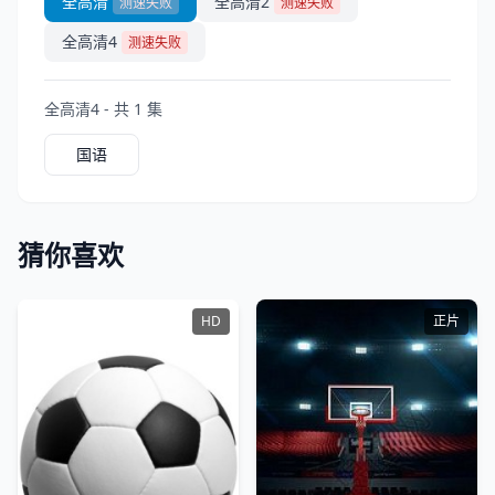
全高清
全高清2
测速失败
测速失败
全高清4
测速失败
全高清4 - 共 1 集
国语
猜你喜欢
HD
正片