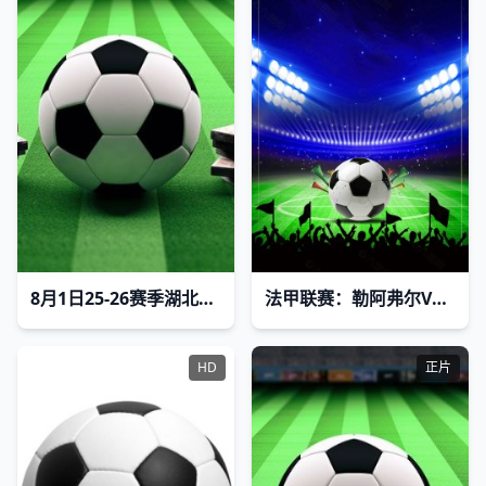
8月1日25-26赛季湖北省城市足球联赛 天门衣尚队VS咸宁外星人队
法甲联赛：勒阿弗尔VS里昂20260316
HD
正片