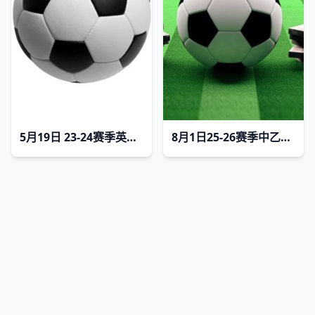
5月19日 23-24赛季英超第38轮 水晶宫VS阿斯顿维拉
8月1日25-26赛季中乙联赛 温州俱乐部VS江西庐山