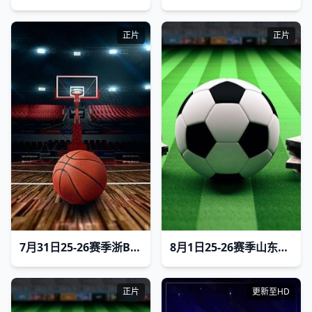
正片
正片
7月31日25-26赛季浙BA 长兴74VS81安吉
8月1日25-26赛季山东齐鲁足球超级联赛 东营队VS菏泽队
正片
更新至HD