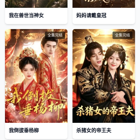
我在兽世当神女
妈妈请戴皇冠
全集完结
全集完结
我倒拔垂杨柳
杀猪女的帝王夫