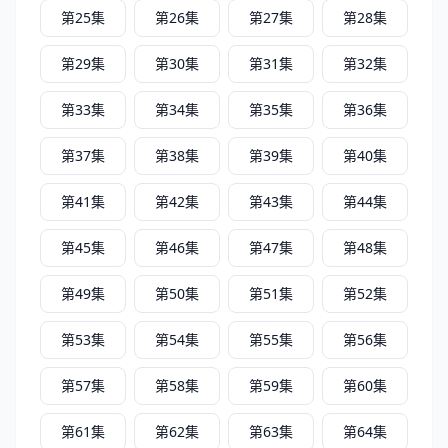
第25集
第26集
第27集
第28集
第29集
第30集
第31集
第32集
第33集
第34集
第35集
第36集
第37集
第38集
第39集
第40集
第41集
第42集
第43集
第44集
第45集
第46集
第47集
第48集
第49集
第50集
第51集
第52集
第53集
第54集
第55集
第56集
第57集
第58集
第59集
第60集
第61集
第62集
第63集
第64集