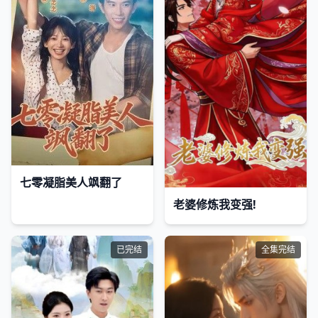
七零凝脂美人飒翻了
老婆修炼我变强!
已完结
全集完结