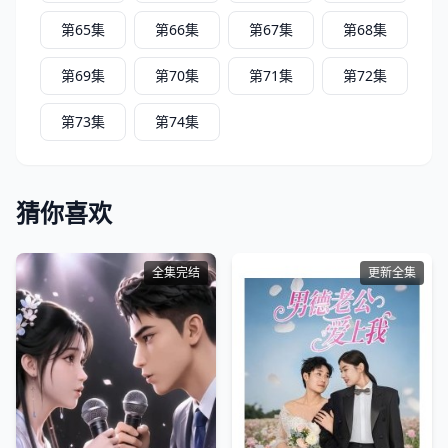
第65集
第66集
第67集
第68集
第69集
第70集
第71集
第72集
第73集
第74集
猜你喜欢
全集完结
更新全集