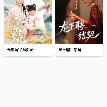
天降萌宝追爹记
龙王聘：结契