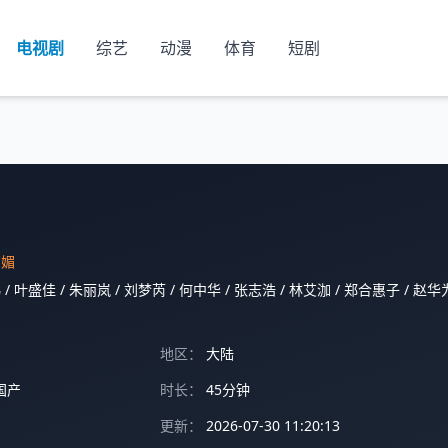
电视剧
综艺
动漫
体育
短剧
百媚
祎
/
叶盛佳
/
朱丽岚
/
刘梦芮
/
何中华
/
张志浩
/
林艾泇
/
郑合惠子
/
赵华
地区：
大陆
国产
时长：
45分钟
更新：
2026-07-30 11:20:13