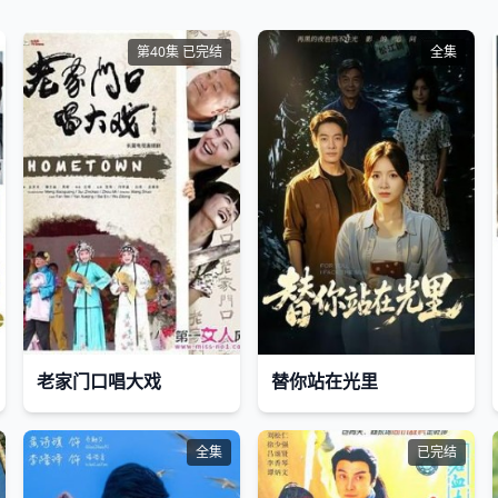
第40集 已完结
全集
老家门口唱大戏
替你站在光里
全集
已完结