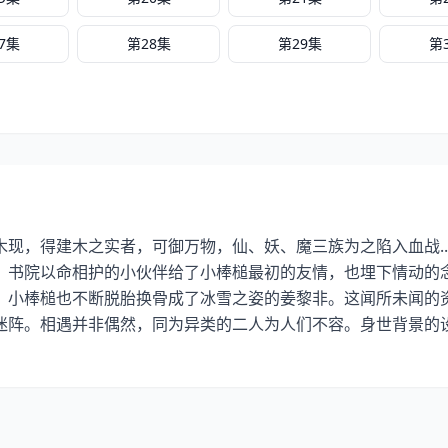
7集
第28集
第29集
第
现，得建木之实者，可御万物，仙、妖、魔三族为之陷入血战..
。书院以命相护的小伙伴给了小棒槌最初的友情，也埋下情动的
，小棒槌也不断脱胎换骨成了冰雪之姿的姜黎非。这闻所未闻的
迷阵。相遇并非偶然，同为异类的二人为人们不容。身世背景的