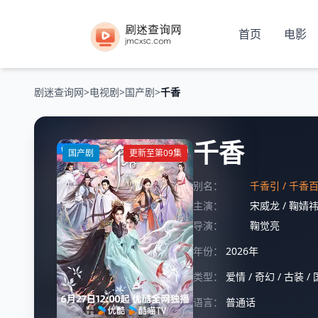
首页
电影
剧迷查询网
>
电视剧
>
国产剧
>
千香
千香
国产剧
更新至第09集
别名：
千香引 / 千香
主演：
宋威龙
/
鞠婧
导演：
鞠觉亮
年份：
2026年
类型：
爱情
/
奇幻
/
古装
/
语言：
普通话