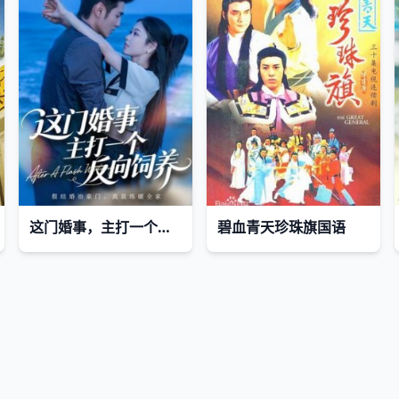
这门婚事，主打一个反向饲养
碧血青天珍珠旗国语