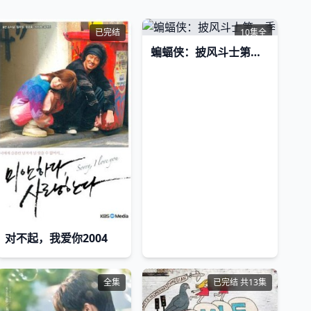
已完结
10集全
蝙蝠侠：披风斗士第一季
对不起，我爱你2004
全集
已完结 共13集