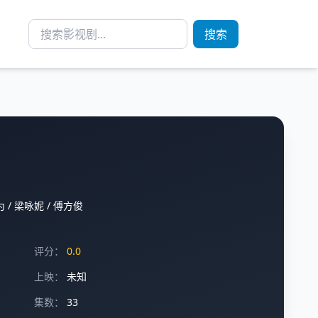
搜索
为
/
梁咏妮
/
傅方俊
评分：
0.0
上映：
未知
集数：
33