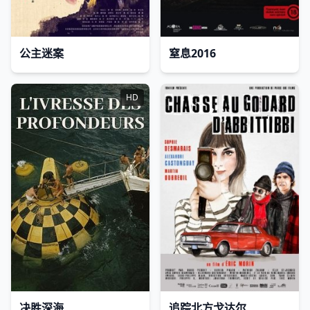
公主迷案
窒息2016
HD
决胜深海
追踪北方戈达尔