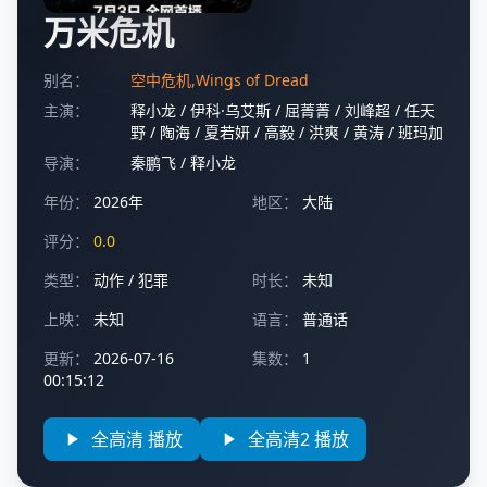
万米危机
别名：
空中危机,Wings of Dread
主演：
释小龙
/
伊科·乌艾斯
/
屈菁菁
/
刘峰超
/
任天
野
/
陶海
/
夏若妍
/
高毅
/
洪爽
/
黄涛
/
班玛加
导演：
秦鹏飞
/
释小龙
年份：
2026年
地区：
大陆
评分：
0.0
类型：
动作
/
犯罪
时长：
未知
上映：
未知
语言：
普通话
更新：
2026-07-16
集数：
1
00:15:12
全高清 播放
全高清2 播放