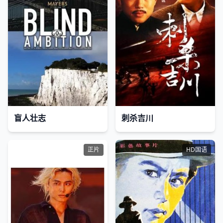
盲人壮志
刺杀吉川
正片
HD国语