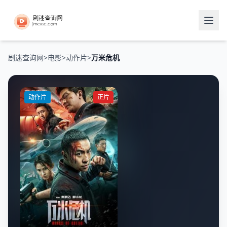
剧迷查询网
>
电影
>
动作片
>
万米危机
动作片
正片