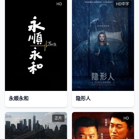
HD
HD中字
永顺永和
隐形人
正片
HD