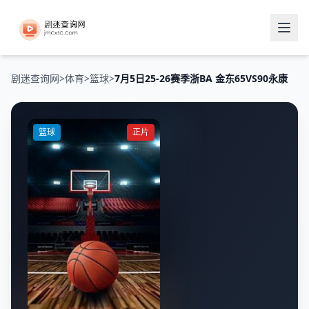
剧迷查询网
>
体育
>
篮球
>
7月5日25-26赛季浙BA 金东65VS90永康
篮球
正片