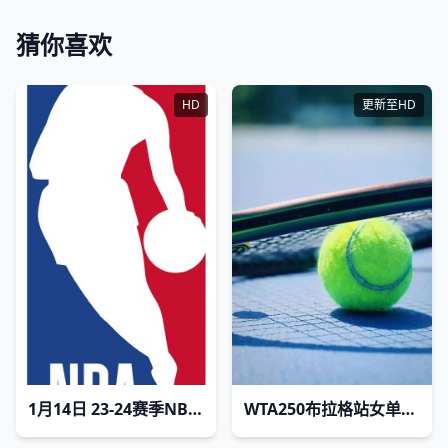
猜你喜欢
HD
更新至HD
1月14日 23-24赛季NBA常规赛 魔术VS雷霆
WTA250布拉格站女单半决赛：塔格尔VS克雷吉茨科娃