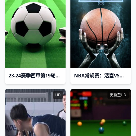
23-24赛季西甲第19轮：赫塔菲vs巴列卡诺
NBA常规赛：活塞VS热火20260309
HD
更新至HD