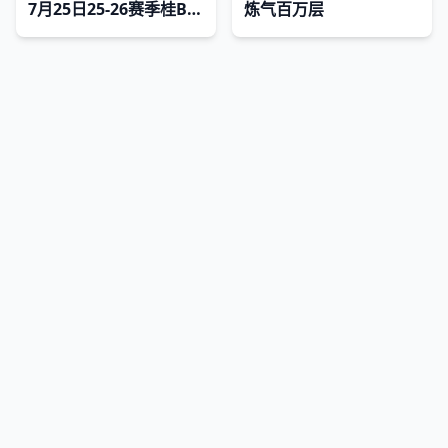
7月25日25-26赛季桂BA 贺州市VS河池市
炼气百万层
网站地图
|
排行榜
|
最新更新
|
Sitemap
剧迷查询网
Copyright © 2026
jmcxsc.com
版权所有