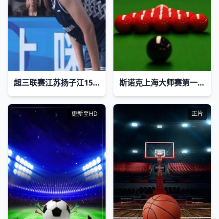
超三联赛江苏扬子江15.14山东绿橙体育20230928
斯诺克上海大师赛第一轮：斯佳辉VS庞俊旭
更新至HD
正片