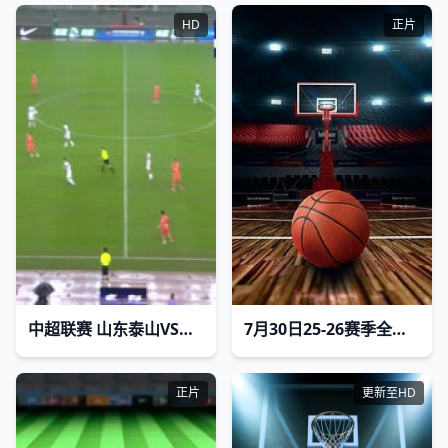
HD
正片
中超联赛 山东泰山VS云南玉昆 20251004
7月30日25-26赛季全国女子篮球锦标赛 合肥文旅68VS76山东赤水河酒
正片
更新至HD