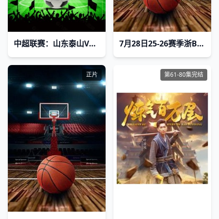
中超联赛：山东泰山VS河南俱乐部彩陶坊20260726
7月28日25-26赛季浙BA 德清83VS91安吉
正片
第61-80集完结