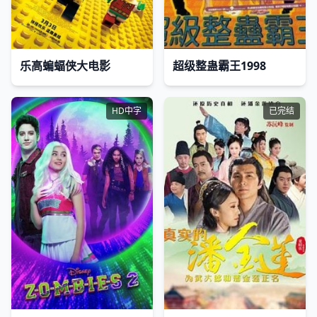
乐高蝙蝠侠大电影
超级整蛊霸王1998
HD中字
已完结