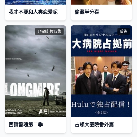
我才不要和人类恋爱呢
偷藏半分喜
已完结 共13集
后篇
西镇警魂第二季
占领大医院番外篇