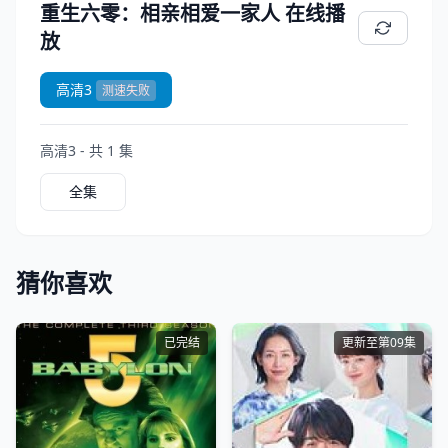
重生六零：相亲相爱一家人 在线播
放
高清3
测速失败
高清3 - 共 1 集
全集
猜你喜欢
已完结
更新至第09集