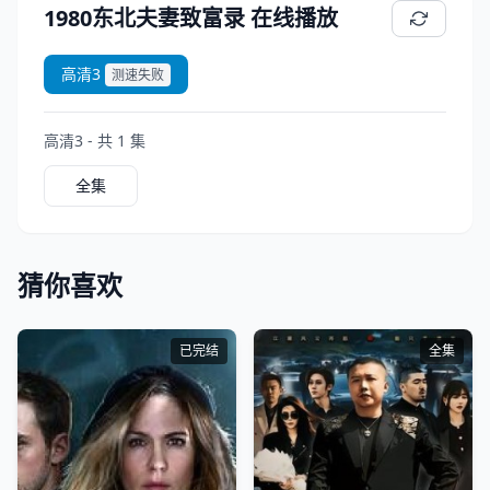
1980东北夫妻致富录 在线播放
高清3
测速失败
高清3 - 共 1 集
全集
猜你喜欢
已完结
全集