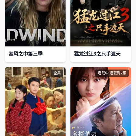
窒风之中第三季
猛龙过江3之只手遮天
全集
连载中 连载到2集