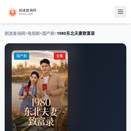
剧迷查询网
>
电视剧
>
国产剧
>
1980东北夫妻致富录
国产剧
全集