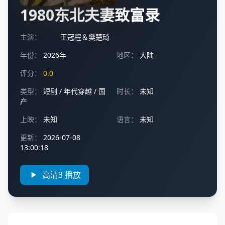
1980东北夫妻致富录
主演：
王冠程＆樊楚琦
年份：
2026年
地区：
大陆
评分：
0.0
类型：
短剧
/
年代穿越
/
国
时长：
未知
产
上映：
未知
语言：
未知
更新：
2026-07-08
13:00:18
高清3 播放