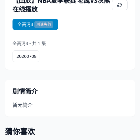
【回放】NBA夏季联赛 老鹰VS灰熊
在线播放
全高清3
测速失败
全高清3 - 共 1 集
20260708
剧情简介
暂无简介
猜你喜欢