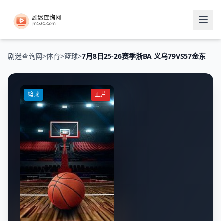
剧迷查询网
>
体育
>
篮球
>
7月8日25-26赛季浙BA 义乌79VS57金东
篮球
正片