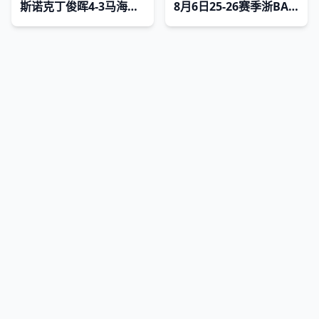
斯诺克丁俊晖4-3马海龙20231002
8月6日25-26赛季浙BA 诸暨79VS46嵊州
网站地图
|
排行榜
|
最新更新
|
Sitemap
剧迷查询网
Copyright © 2026
jmcxsc.com
版权所有