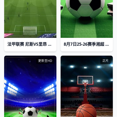
法甲联赛 尼斯VS里昂 20250310
8月7日25-26赛季湘超 岳阳队VS湘潭队
更新至HD
正片