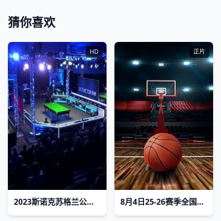
猜你喜欢
HD
正片
2023斯诺克苏格兰公开赛张安达4-2贾德·特鲁姆普20231212
8月4日25-26赛季全国青年篮球联赛 福建浔兴81VS106上海久事