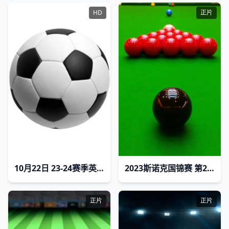
HD
正片
10月22日 23-24赛季英超第9轮 谢菲尔德联VS曼联
2023斯诺克国锦赛 第2轮 安东尼·汉密尔顿VS周跃龙录播
正片
正片