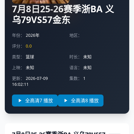
7月8日25-26赛季浙BA 义
乌79VS57金东
年份：
2026年
地区：
评分：
0.0
类型：
篮球
时长：
未知
上映：
未知
语言：
未知
更新：
2026-07-09
集数：
1
16:02:11
全高清7 播放
全高清8 播放