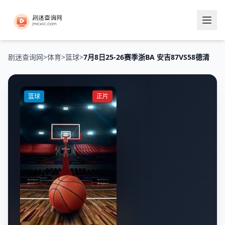
剧迷查询网
>
体育
>
篮球
>
7月8日25-26赛季浙BA 安吉87VS58德清
篮球
正片