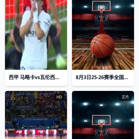
西甲 马略卡vs瓦伦西亚 (李霄) 20230525
8月3日25-26赛季全国青年篮球联赛 山东山高79VS59新疆广汇
HD
正片