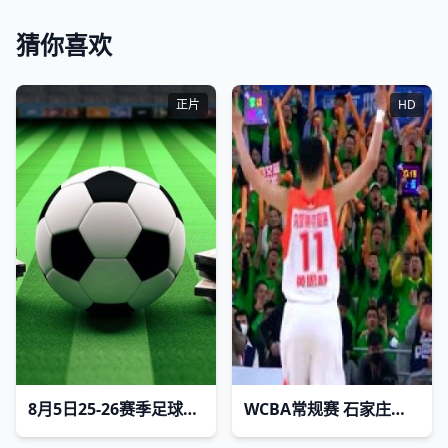
猜你喜欢
正片
HD
8月5日25-26赛季足球热身 赛曼城VSK联赛全明星
WCBA常规赛 石家庄英励VS新疆国达氢 20240311(陈耀宗)