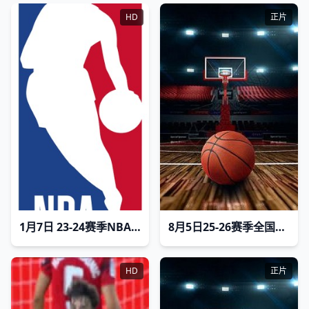
HD
正片
1月7日 23-24赛季NBA常规赛 凯尔特人VS步行者
8月5日25-26赛季全国青年篮球联赛 福建浔兴75VS72辽宁沈阳三生
HD
正片