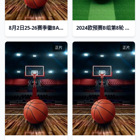
8月2日25-26赛季徽BA 淮南VS安庆
2024欧预赛B组第8轮 希腊vs荷兰
正片
正片