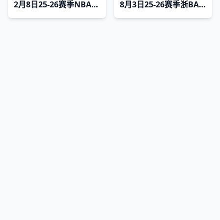
2月8日25-26赛季NBA常规赛 倔金VS公牛
8月3日25-26赛季浙BA 江山69VS52开化
网站地图
|
排行榜
|
最新更新
|
Sitemap
剧迷查询网
Copyright © 2026
jmcxsc.com
版权所有