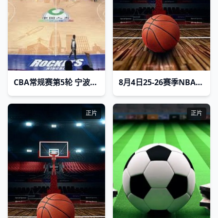
CBA常规赛第5轮 宁波町渥VS北京北汽 20231102(刘芳宇)
8月4日25-26赛季NBA经典赛事 森林狼VS勇士
正片
正片