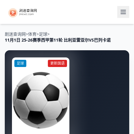
剧迷查询网
>
体育
>
足球
>
11月1日 25-26赛季西甲第11轮 比利亚雷亚尔VS巴列卡诺
足球
更新国语