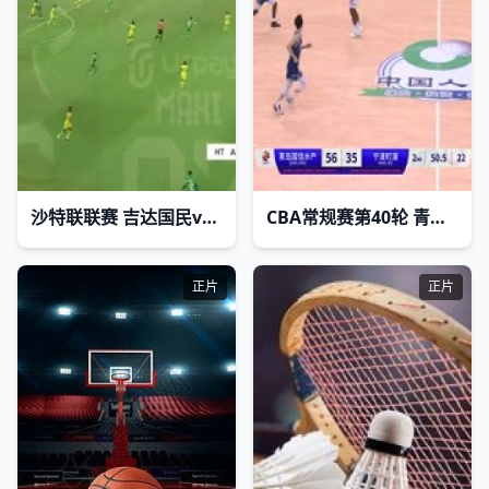
沙特联联赛 吉达国民vs哈森姆 20230811(鹿中原)
CBA常规赛第40轮 青岛国信水产VS宁波町渥 20240307(原声)
正片
正片