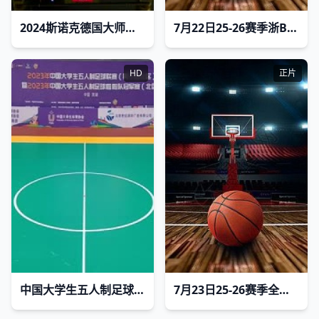
2024斯诺克德国大师赛瑞恩·戴1-5斯佳辉20240202
7月22日25-26赛季浙BA 金东75VS70武义
HD
正片
中国大学生五人制足球联赛 湖南工商大学vs西安财经大学 20231031
7月23日25-26赛季全国女子篮球锦标赛 河南豫光金铅43VS47东莞新世纪