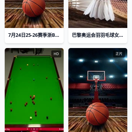
7月24日25-26赛季浙BA 柯桥80VS75嵊州
巴黎奥运会羽羽毛球女子单打小组赛P组 陈雨菲vs米娅
HD
正片