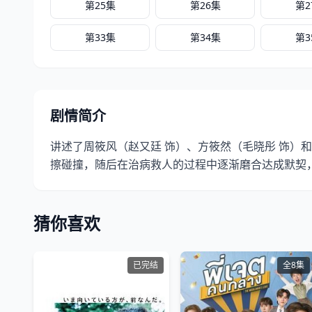
第25集
第26集
第2
第33集
第34集
第3
剧情简介
讲述了周筱风（赵又廷 饰）、方筱然（毛晓彤 饰）
擦碰撞，随后在治病救人的过程中逐渐磨合达成默契
猜你喜欢
已完结
全8集