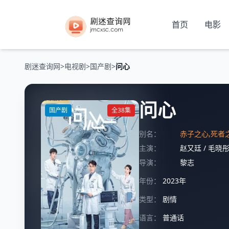
首页
电影
剧迷查询网
>
电视剧
>
国产剧
>
问心
问心
国产剧
全38集
别名：
赤子之心,死者
主演：
赵又廷
/
毛晓
导演：
黎志
年份：
2023年
类型：
剧情
语言：
普通话