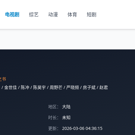
电视剧
综艺
动漫
体育
短剧
之书
彤
/
金世佳
/
陈冲
/
陈昊宇
/
周野芒
/
严晓频
/
房子斌
/
赵君
地区：
大陆
时长：
未知
更新：
2026-03-06 04:36:15