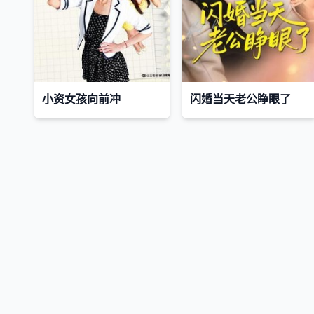
小资女孩向前冲
闪婚当天老公睁眼了