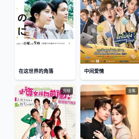
在这世界的角落
中间爱情
完结
全集