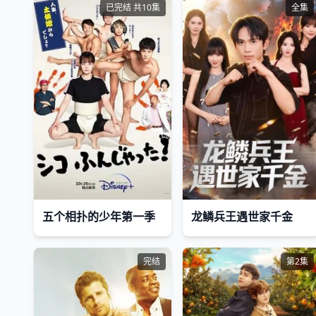
已完结 共10集
全集
五个相扑的少年第一季
龙鳞兵王遇世家千金
完结
第2集