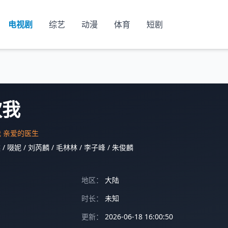
电视剧
综艺
动漫
体育
短剧
欢我
 亲爱的医生
然
/
啜妮
/
刘芮麟
/
毛林林
/
李子峰
/
朱俊麟
地区：
大陆
时长：
未知
更新：
2026-06-18 16:00:50