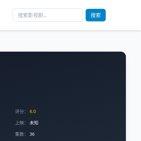
搜索
评分：
6.0
上映：
未知
集数：
36