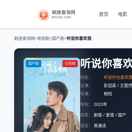
首页
电影
剧迷查询网
>
电视剧
>
国产剧
>
听说你喜欢我
听说你喜
国产剧
已完结
别名：
听说你也喜欢我
主演：
彭冠英
/
王楚
导演：
杨阳
年份：
2023年
类型：
剧情
/
爱情
/
国产
语言：
普通话