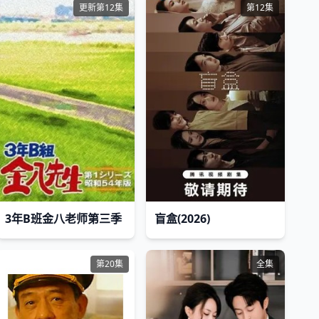
更新第12集
第12集
3年B班金八老师第三季
盲盒(2026)
第20集
全集