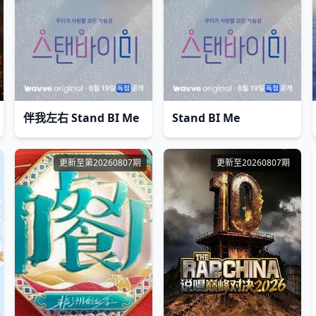
伴我左右 Stand BI Me
Stand BI Me
更新至第20260807期
更新至20260807期