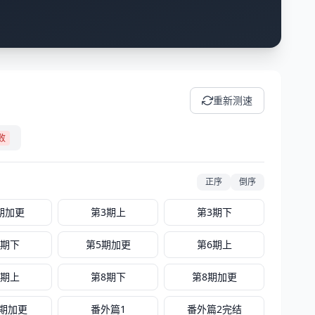
重新测速
败
正序
倒序
期加更
第3期上
第3期下
5期下
第5期加更
第6期上
8期上
第8期下
第8期加更
0期加更
番外篇1
番外篇2完结