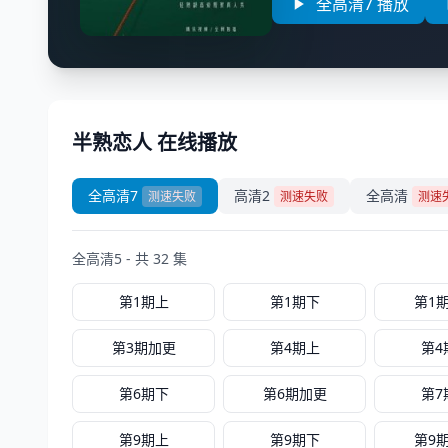
全高清7 播放
半熟恋人 在线播放
全高清7
高清2
全高清
测速失败
测速失败
测速
全高清5 - 共 32 集
第1期上
第1期下
第1
第3期加更
第4期上
第4
第6期下
第6期加更
第7
第9期上
第9期下
第9