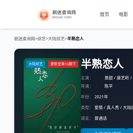
首页
电影
剧迷查询网
>
综艺
>
大陆综艺
>
半熟恋人
半熟恋人
大陆综艺
更新至第10期下
主演：
景甜
/
唐艺昕
/
导演：
陈平
年份：
2021年
类型：
爱情
/
真人秀
/
大陆
语言：
普通话