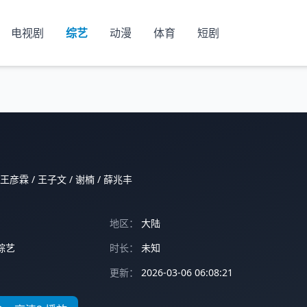
电视剧
综艺
动漫
体育
短剧
王彦霖
/
王子文
/
谢楠
/
薛兆丰
地区：
大陆
综艺
时长：
未知
更新：
2026-03-06 06:08:21