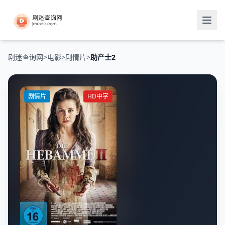
剧迷查询网
>
电影
>
剧情片
>
助产士2
剧情片
HD中字