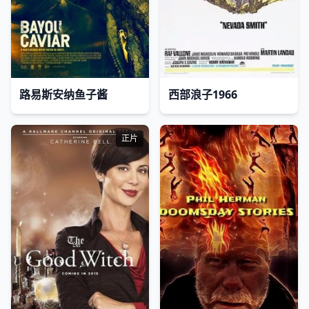
路易斯安纳鱼子酱
西部浪子1966
正片