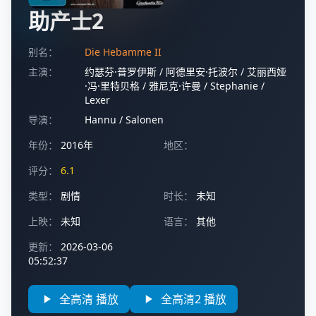
助产士2
别名：
Die Hebamme II
主演：
约瑟芬·普罗伊斯
/
阿德里安·托波尔
/
艾丽西娅
·冯·里特贝格
/
雅尼克·许曼
/
Stephanie
/
Lexer
导演：
Hannu
/
Salonen
年份：
2016年
地区：
评分：
6.1
类型：
剧情
时长：
未知
上映：
未知
语言：
其他
更新：
2026-03-06
05:52:37
全高清 播放
全高清2 播放