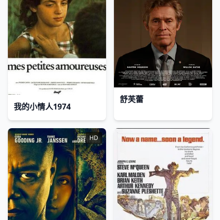
舒芙蕾
我的小情人1974
HD