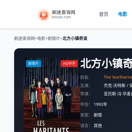
首页
电影
剧迷查询网
>
电影
>
剧情片
>
北方小镇奇谈
北方小镇
剧情片
HD中字
别名：
The Northe
主演：
杰克·沃特斯
/
导演：
亚历斯·冯·华麦
年份：
1992年
类型：
剧情
语言：
其他