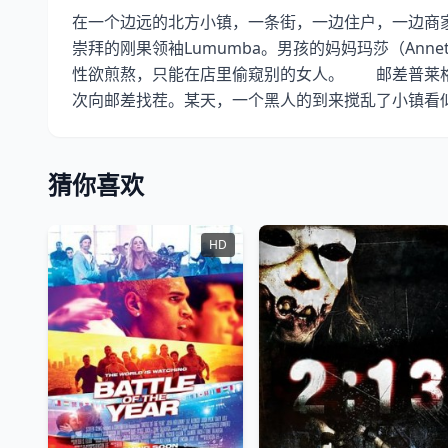
在一个边远的北方小镇，一条街，一边住户，一边商家，组
崇拜的刚果领袖Lumumba。男孩的妈妈玛莎（Annet
性欲煎熬，只能在店里偷窥别的女人。 邮差普莱格（A
次向邮差找茬。某天，一个黑人的到来搅乱了小镇看
猜你喜欢
HD