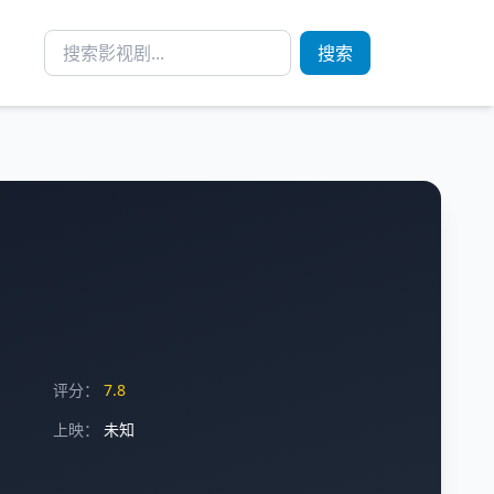
搜索
评分：
7.8
上映：
未知