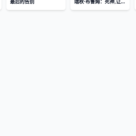
最后的告别
瑞秋·布鲁姆：死神,让我做我的特别事
网站地图
|
排行榜
|
最新更新
|
Sitemap
剧迷查询网
Copyright © 2026
jmcxsc.com
版权所有
互联网，版权归原创者所有，如果侵犯了你的权益，请通知我们，我们会