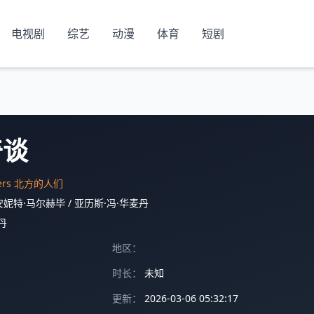
电视剧
综艺
动漫
体育
短剧
奇谈
rners 北方的人们
安妮特·马尔赫毕
/
亚历斯·冯·华麦丹
丹
地区：
时长：
未知
更新：
2026-03-06 05:32:17