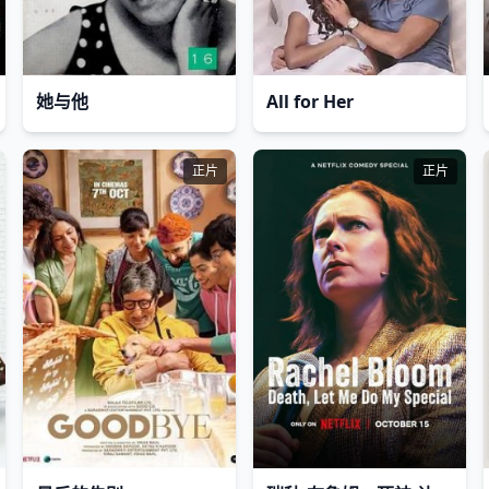
她与他
All for Her
正片
正片