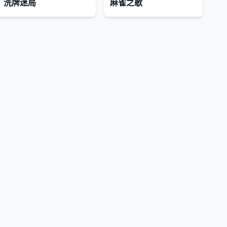
洗牌迷局
麻雀之歌
及时删除侵权内容，谢谢合作。