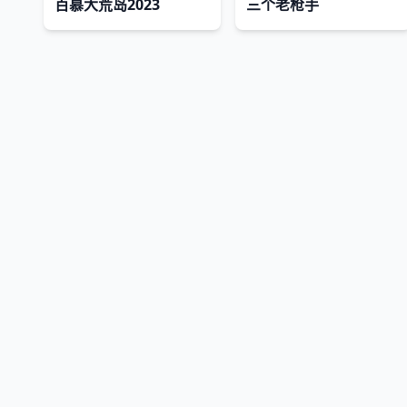
百慕大荒岛2023
三个老枪手
免责声明：本站所有内容均来自