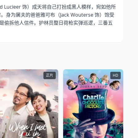
Lucieer 饰）成天将自己打扮成黑人模样，宛如他所
身为屠夫的爸爸雅可布（Jack Wouterse 饰）饱受
的爱好是偷拆他人信件。护林员整日荷枪实弹巡逻，三番五
正片
HD