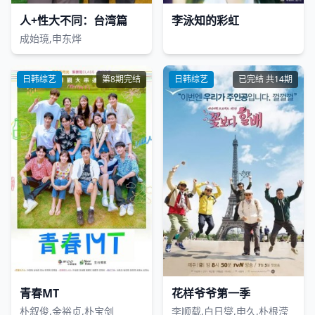
人+性大不同：台湾篇
李泳知的彩虹
成始璄,申东烨
日韩综艺
第8期完结
日韩综艺
已完结 共14期
青春MT
花样爷爷第一季
朴叙俊,金裕贞,朴宝剑
李顺载,白日燮,申久,朴根滢