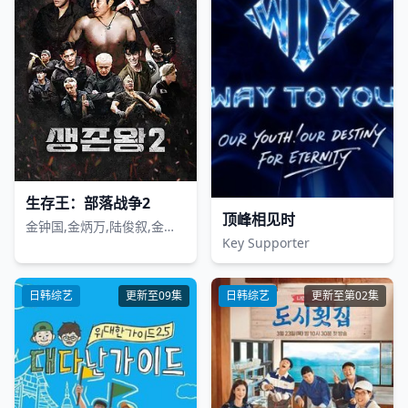
生存王：部落战争2
顶峰相见时
金钟国,金炳万,陆俊叙,金泳勋,福岛善成,新野,松岛正平,徐恺,赵有宁,理查德,戴祖雄,钱飞龙,许亮宇
Key Supporter
日韩综艺
更新至09集
日韩综艺
更新至第02集