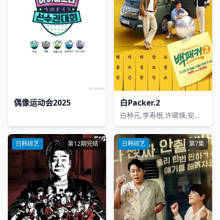
偶像运动会2025
白Packer.2
白种元,李寿根,许卿焕,安普贤,高庚杓
日韩综艺
第12期完结
日韩综艺
第7集