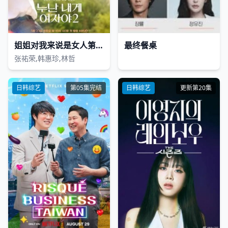
姐姐对我来说是女人第二季
最终餐桌
张祐荣,韩惠珍,林哲
日韩综艺
第05集完结
日韩综艺
更新第20集