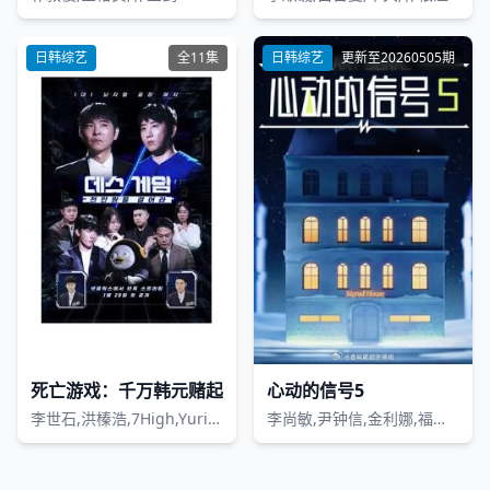
日韩综艺
全11集
日韩综艺
更新至20260505期
死亡游戏：千万韩元赌起
心动的信号5
李世石,洪榛浩,7High,Yurisa,Pani Bottle,权圣晙,朴成雄,Pengsoo,张东民
李尚敏,尹钟信,金利娜,福富月,金相佑