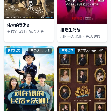
伟大的导游3
接吻生死战
全昭旻,崔丹尼尔,金大浩
剧团一人,森田哲矢,渡边隆,野田水晶,岛佐和也,ぐんぴぃ,矢作兼,山里亮太,池田美优,宫野真守,竹财辉之助,桥本润,结木滉星,野间口彻,八岛智人,寺岛进,西冈德马,八木奈奈,橘玛丽,金松季步,塔乃花铃,葵伊吹,纱仓真菜,月乃露娜,MINAMO
日韩综艺
已完结 共10期
日韩综艺
更新至20260502期