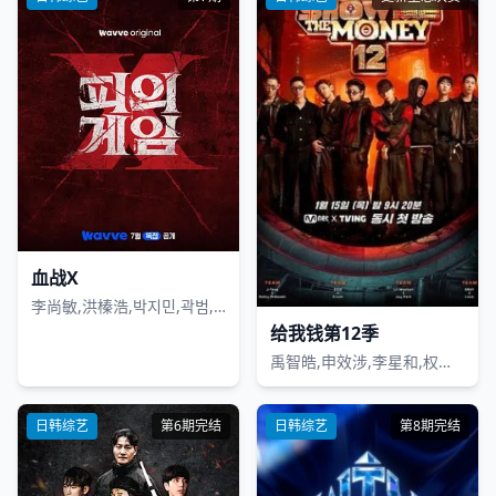
血战X
李尚敏,洪榛浩,박지민,곽범,서출구,하승진
给我钱第12季
禹智皓,申效涉,李星和,权爀禹,J-Tong,Hukky Shibaseki,Lil Moshpit,朴宰范
日韩综艺
第6期完结
日韩综艺
第8期完结