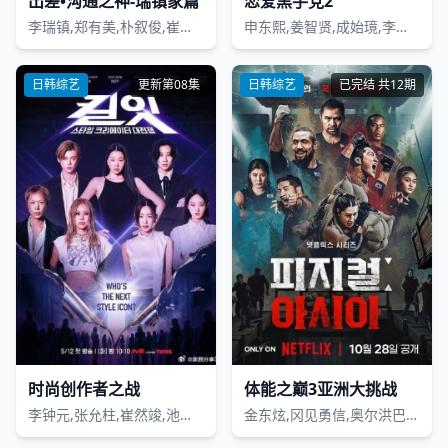
出差•沟通之神-瑞镇家篇
恋爱黑手党2
李瑞镇,郑有美,朴叙俊,崔宇植,金泰亨
申东熙,姜智贤,成始璄,李惠成
日韩综艺
更新第08集
日韩综艺
已完结 共12期
时尚创作者之战
体能之巅3亚洲大挑战
李钟元,张允柱,崔然竣,池贤静,车正元,安雅琳,양갱
金东炫,冈见勇信,奥尔洪巴亚尔·巴亚尔赛汗,雷谢普·卡拉