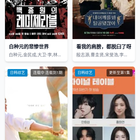
白种元的悲惨世界
看我的肩膀，都脱臼了呀
白种元,金民成,大卫·李,林泰訓,尹南鲁
殷志源,曹圭贤,宋旻浩,李柱延,黄礼志,崔智寿,文智勋
日韩综艺
连载中 连载到1期
日韩综艺
更新至第1集