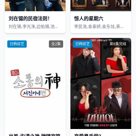
刘在锡的民宿法则！
惊人的星期六
刘在锡,李光洙,边佑锡,池艺恩,李孝利,李尚顺
李民浩,金泰妍,金东炫,表志勋,李俊永,禹智皓
日韩综艺
全2集
日韩综艺
第8集完结