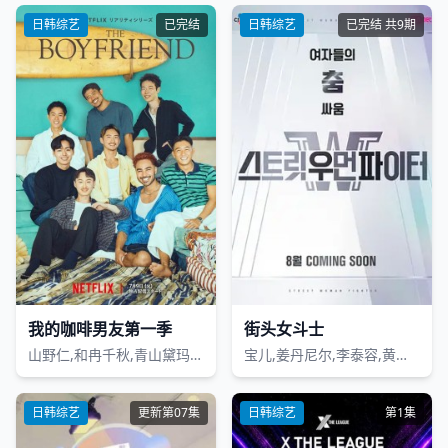
日韩综艺
已完结
日韩综艺
已完结 共9期
我的咖啡男友第一季
街头女斗士
山野仁,和冉千秋,青山黛玛,Durian Lollobrigida,德井义实
宝儿,姜丹尼尔,李泰容,黄尚勋
日韩综艺
更新第07集
日韩综艺
第1集