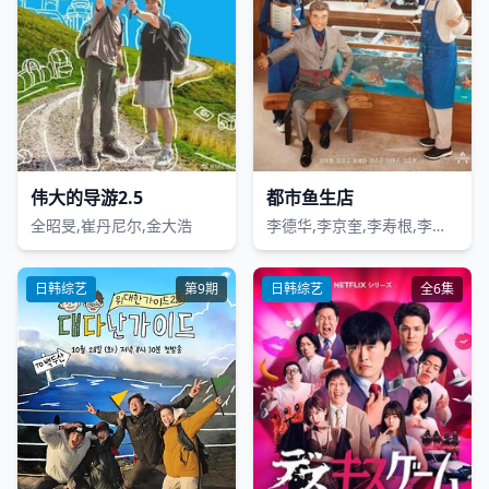
伟大的导游2.5
都市鱼生店
全昭旻,崔丹尼尔,金大浩
李德华,李京奎,李寿根,李太坤,金俊铉,尹世雅
日韩综艺
第9期
日韩综艺
全6集