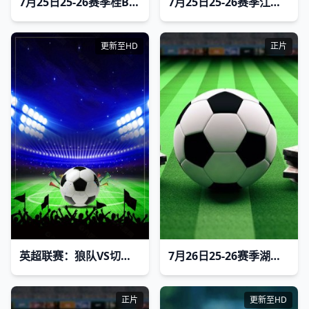
7月25日25-26赛季桂BA 来宾市VS梧州市
7月25日25-26赛季江西省城市足球联赛 萍乡队VS九江队
更新至HD
正片
英超联赛：狼队VS切尔西20260207
7月26日25-26赛季湖南省足球联赛 常德队VS株洲队
正片
更新至HD