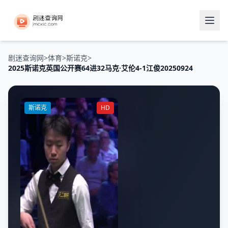
剧迷查询网
>
体育
>
斯诺克
>
2025斯诺克英国公开赛64进32马克·艾伦4-1江俊20250924
斯诺克
HD