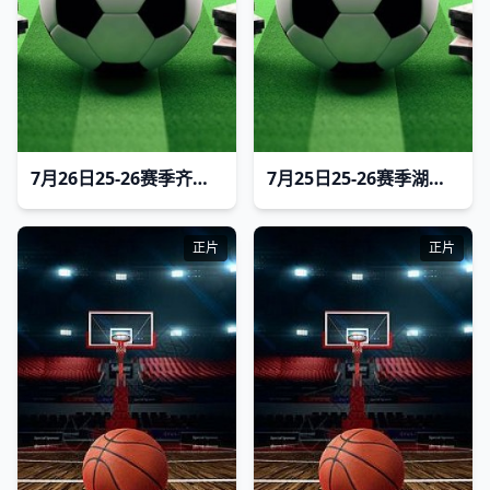
7月26日25-26赛季齐鲁超赛 枣庄丰源轮胎队VS淄博齐稷锐思达
7月25日25-26赛季湖北省城市足球联赛 恩施小土豆队VS仙桃黄鳝队
正片
正片