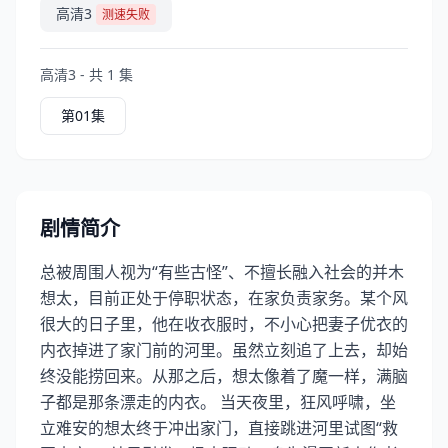
高清3
测速失败
高清3 - 共 1 集
第01集
剧情简介
总被周围人视为“有些古怪”、不擅长融入社会的并木
想太，目前正处于停职状态，在家负责家务。某个风
很大的日子里，他在收衣服时，不小心把妻子优衣的
内衣掉进了家门前的河里。虽然立刻追了上去，却始
终没能捞回来。从那之后，想太像着了魔一样，满脑
子都是那条漂走的内衣。 当天夜里，狂风呼啸，坐
立难安的想太终于冲出家门，直接跳进河里试图“救