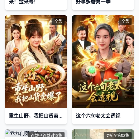
来！金来号！
好事多磨第一季
全集
全集
重生山野，我把山货卖爆了
这个六旬老太会透视
连载中 连载到18集
更新至第02集