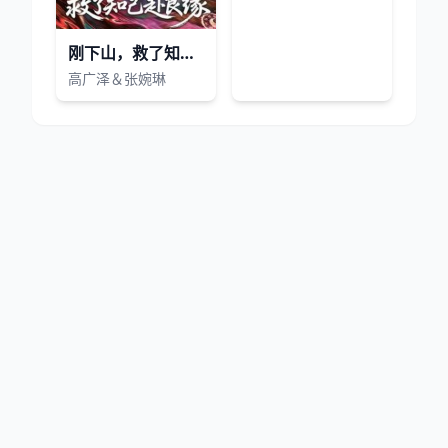
刚下山，救了知己赴良缘
高广泽＆张婉琳