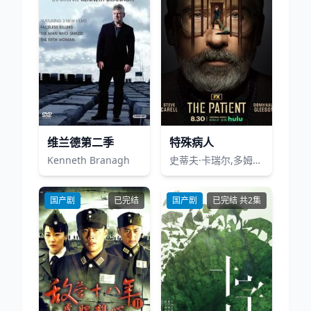
维兰德第二季
特殊病人
Kenneth Branagh
史蒂夫·卡瑞尔,多姆纳尔·格里森,安德鲁·里德斯,大卫·艾兰·格里尔,琳达·伊蒙,劳拉·尼米,亚力克斯·里奇,杰克·布罗德,蒂姆伦森,埃文·沙夫兰,Gordon,Tarpley,Diane,Kelber,Renata,Friedman,Amy,Handelman,David,Moskowitz,Nick,Alvarez
国产剧
已完结
国产剧
已完结 共2集