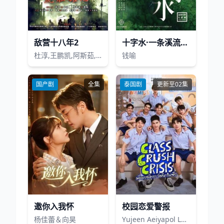
敌营十八年2
十字水·一条溪流的朋友圈
杜淳,王鹏凯,阿斯茹,朱虹,屈菁菁
钱喻
国产剧
全集
泰国剧
更新至02集
邀你入我怀
校园恋爱警报
杨佳蕾＆向昊
Yujeen Aeiyapol Lekpittaya,Yugene Yannawat Intarapaen,彭佩奇·班亚库