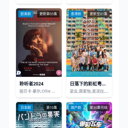
欧美剧
更新第05集
香港剧
更新至01集
聆听者2024
日落下的彩虹粤语版
丽贝卡·豪尔,Ollie West,普拉萨纳·瓦纳拉佳,米娅·塔里亚,Niamh McCann,盖尔·兰金,阿马尔·维克德,Lucy Sheen,Karen Henthorn,塞缪尔·爱德华-库克,弗兰克·艾殊文,Romy Kelleher,Akai Coleman,Lucy Chambers,Scottee,Shreya M. Patel,伊恩·默瑟,基努娜·斯塔梅尔,Delroy Brown,Anne Hornby
梁业,周家怡,吴浣仪,栢天男,夏雨,唐诗咏,郭锋,潘灿良,黃奕晨,陈欣妍,许博文,邱士缙,葛绰瑶,许轶,何洛瑶,苏文涛
日本剧
第10集
国产剧
第30集完结