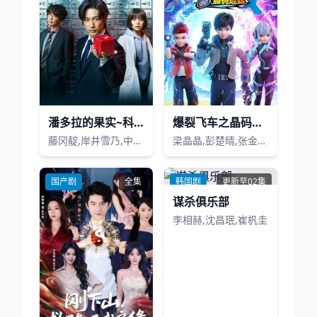
潘多拉的果实~科学犯罪搜查档案~第一季
爆裂飞车之晶码迷踪
藤冈靛,岸井雪乃,中山裕介,佐藤隆太,石野真子,板尾创路,西村和彦,本仮屋唯佳,安藤政信,シャラ,ラジマ
梁晶晶,彭楚晴,张金玲,衍予,汪一凡,陶有量,冯靖乔,刘依灵,谢琳,陈蓓蓓
国产剧
全集
韩国剧
更新至02集
谋杀俱乐部
李相赫,沈昌珉,崔杋圭