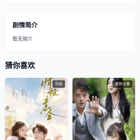
剧情简介
暂无简介
猜你喜欢
完结
更新全集