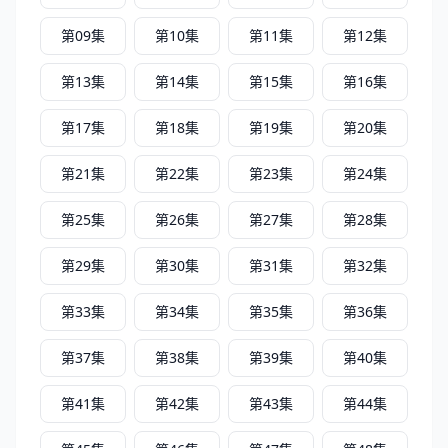
第09集
第10集
第11集
第12集
第13集
第14集
第15集
第16集
第17集
第18集
第19集
第20集
第21集
第22集
第23集
第24集
第25集
第26集
第27集
第28集
第29集
第30集
第31集
第32集
第33集
第34集
第35集
第36集
第37集
第38集
第39集
第40集
第41集
第42集
第43集
第44集