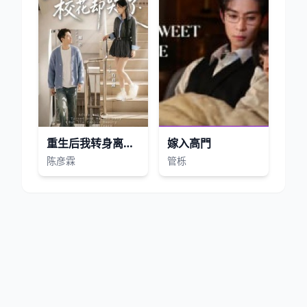
重生后我转身离开，校花却哭了
嫁入高門
陈彦霖
管栎