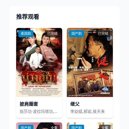
推荐观看
泰国剧
已完结
国产剧
已完结
披肩圈套
继父
翁莎功·波拉玛塔功,安莎达彭·斯莉瓦塔娜功,安雅琳·堤拉塔南帕
李幼斌,郝岩,侯天来
国产剧
全集
国产剧
全集