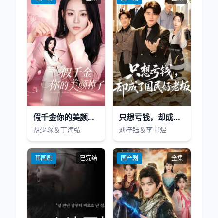
假千金你的美颜掉了
只想亏钱，却成了国民好老板
胡少琛＆丁海弘
刘梓钰＆李书煜
韩国剧
已完结
国产剧
全集