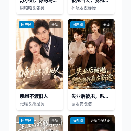
苏小姐，你的马甲太多了
被甩当天，我和老板领了证
周昭昭＆张昊
孙航＆祝静怡
国产剧
全集
国产剧
全集
晚风不渡旧人
失业后被甩，系统助我赢在新途
张晗＆胡昂黄
豪＆安晓洁
国产剧
全集
海外剧
更新至第3集