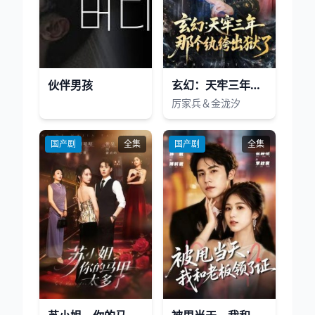
伙伴男孩
玄幻：天牢三年那个纨绔出狱了
厉家兵＆金泷汐
国产剧
全集
国产剧
全集