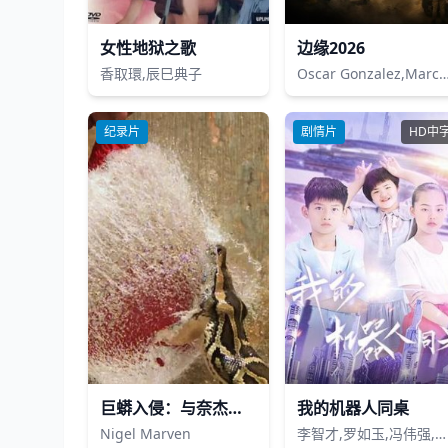
女性地狱之歌
边缘2026
香取環,辰巳典子
Oscar Gonzalez,Marcus Jea
纪录片
剧情片
HD中
巨蟒入侵：与奈杰尔·马文一起探寻佛罗里达
我的机器人同桌
Nigel Marven
李智才,罗如玉,冯伟强,刘志炜,龙珺钰