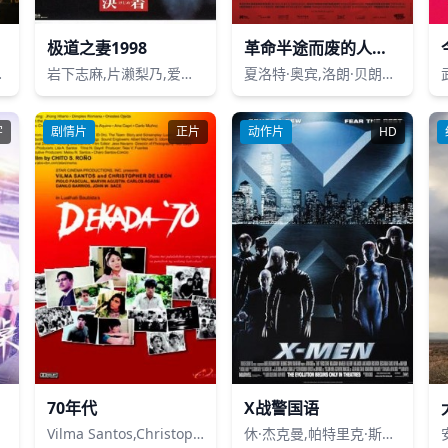
极道之妻1998
革命半途而废的人终将自掘坟墓
n Pirae
岩下志麻,片濑梨乃,爱川钦也,中条清,藤田朋子,桥本哲,细川典江,金山一彦,名古屋章,中尾彬,大杉涟,竹内力,丰田真帆
夏洛特·奥宾,洛朗·贝朗格,埃曼纽尔·卢西尔·马丁内斯,加布里埃尔·特伦布莱,莉亚·奥宾
字
剧情片
正片
动作片
HD
70年代
X战警国语
Vilma Santos,Christopher De Leon,Piolo Pascual
休·杰克曼,帕特里克·斯图尔特,伊恩·麦克莱恩,法米克·詹森,詹姆斯·麦斯登,哈莉·贝瑞,安娜·帕奎因,雷·帕克,丽贝卡·罗梅恩,布鲁斯·戴维森