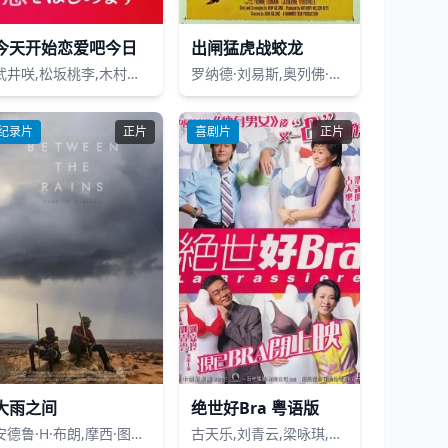
今天开始恋爱吧今日
出闸猛虎战蛟龙
武井咲,松坂桃李,木村文乃,山崎贤人,新川优爱,高梨临,青柳翔,长谷川初范
罗纳德·刘易斯,奥列佛·里德,伊冯·罗曼,凯瑟琳·伍德维尔
纪录片
正片
喜剧片
正片
大雨之间
绝世好Bra 粤语版
安德鲁·H·布朗,摩西·图拉尼拉
古天乐,刘青云,梁咏琪,刘嘉玲,李珊珊,青山知可子,卓韵芝,莫文蔚,谷祖琳,冯德伦,田蕊妮,谭耀文