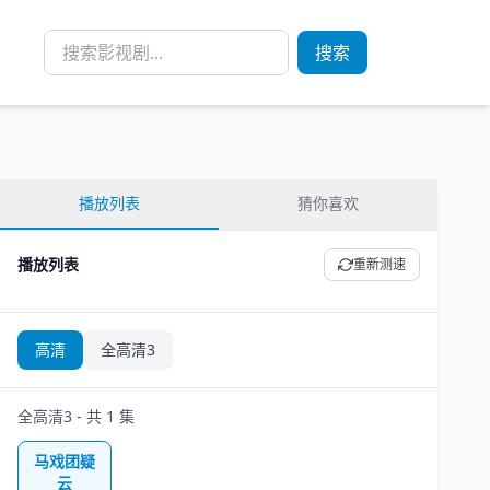
搜索
播放列表
猜你喜欢
播放列表
重新测速
高清
全高清3
全高清3 - 共 1 集
马戏团疑
云