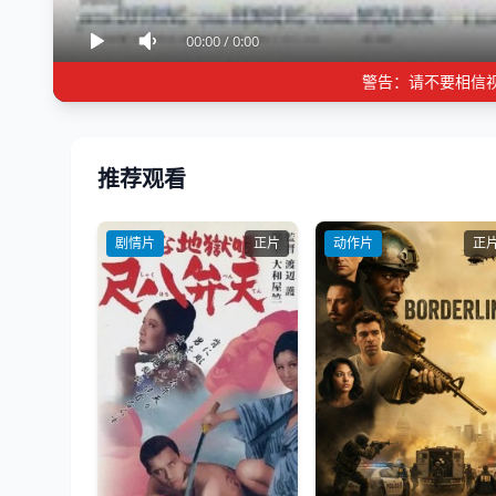
00:00
/
0:00
警告：请不要相信
推荐观看
剧情片
正片
动作片
正