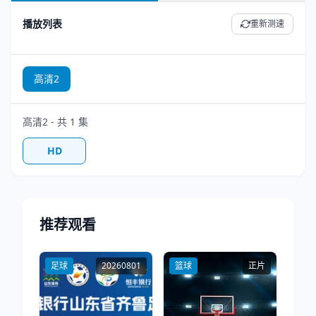
播放列表
重新测速
高清2
高清2 - 共 1 集
HD
推荐观看
足球
20260801
篮球
正片