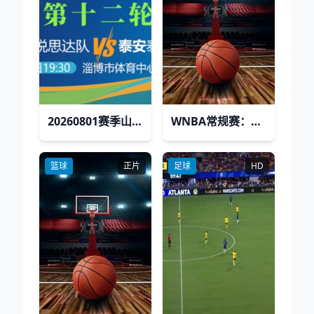
20260801赛季山东省齐鲁足球超级联赛第12轮全场回放：聊城传奇农商行vs德州古贝春
WNBA常规赛：康涅狄格太阳vs华盛顿神秘
篮球
正片
足球
HD