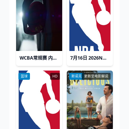
WCBA常规赛 内蒙古农信VS山东高速 20240219(原声)
7月16日 2026NBA夏季联赛 鹈鹕VS骑士
篮球
HD
斯诺克
更新至电影解说