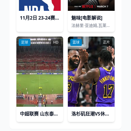
11月2日 23-24赛季NBA常规赛 公牛VS独行侠
魅味[电影解说]
法赫里·亚迪姆,瓦莱丽·帕赫纳,卡拉·迪亚茨,奈拉·舒伯特,Caspar Hoffmann,朱利安·德·圣·让,Melodie Casta,Sina Martens,米韦克·帕卡,Joep Paddenburg,约翰·冯·比罗,尼娜·泽姆
足球
HD
篮球
正片
中超联赛 山东泰山VS上海海港 20240803
洛杉矶狂潮VS休斯顿铁钻