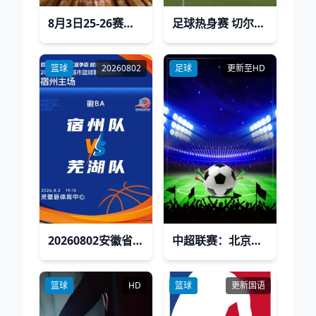
8月3日25-26赛季全国青年篮球联赛 广东宏远101VS93吉林东北虎
足球热身赛 切尔西VS墨西哥美洲 20240801
篮球
20260802
足球
更新至HD
20260802安徽省城市篮球联赛第10轮全场回放：宿州vs芜湖
中超联赛：北京国安VS河南俱乐部彩陶坊20260523
篮球
HD
篮球
更新国语