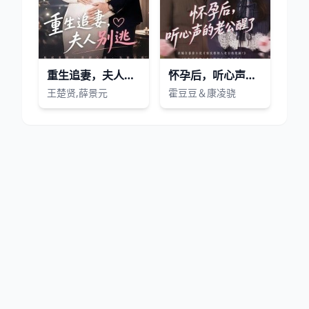
重生追妻，夫人别逃
怀孕后，听心声的老公醒了
王楚贤,薛景元
霍豆豆＆康凌骁