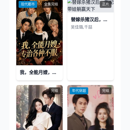
现代都市
全集完结
正片
替嫁杀猪汉后，医妃带娃躺赢天下
吴佳璐,千喆
我，全能月嫂，专治各种不服
完结
年代穿越
完结