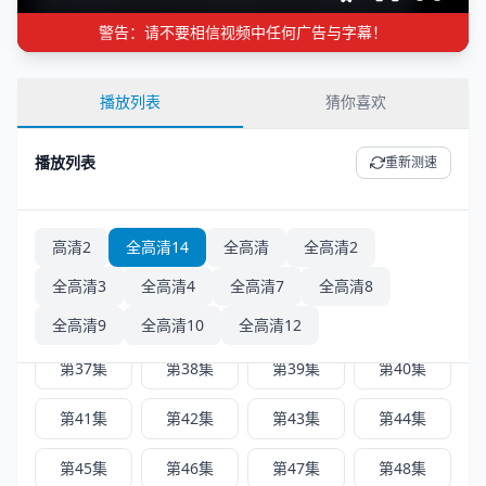
第09集
第10集
第11集
第12集
警告：请不要相信视频中任何广告与字幕！
第13集
第14集
第15集
第16集
播放列表
猜你喜欢
第17集
第18集
第19集
第20集
播放列表
重新测速
第21集
第22集
第23集
第24集
第25集
第26集
第27集
第28集
高清2
全高清14
全高清
全高清2
第29集
第30集
第31集
第32集
全高清3
全高清4
全高清7
全高清8
第33集
第34集
第35集
第36集
全高清9
全高清10
全高清12
第37集
第38集
第39集
第40集
第41集
第42集
第43集
第44集
第45集
第46集
第47集
第48集