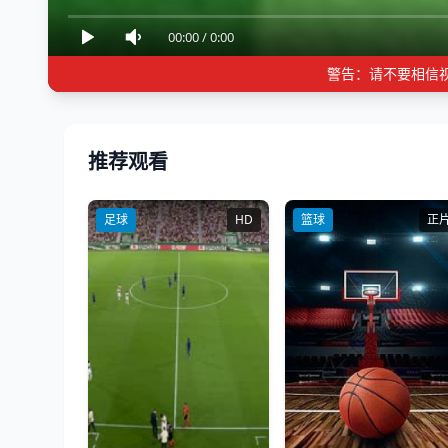
00:00
/
0:00
警告：请不要相信
推荐观看
足球
HD
篮球
正