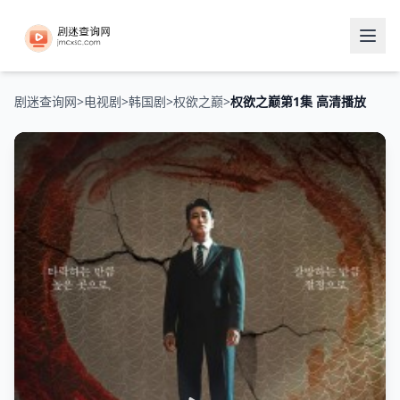
剧迷查询网
>
电视剧
>
韩国剧
>
权欲之巅
>
权欲之巅第1集 高清播放