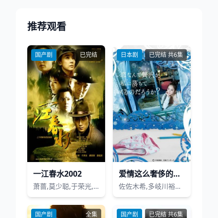
推荐观看
国产剧
已完结
日本剧
已完结 共6集
一江春水2002
爱情这么奢侈的东西会降临到我身上吗？
萧蔷,莫少聪,于荣光,王冰,迟帅,罗珊珊,李玥,铃木,魏季豪,唐国强,普超英
佐佐木希,多岐川裕美,梅沢富美男
国产剧
全集
国产剧
已完结 共6集