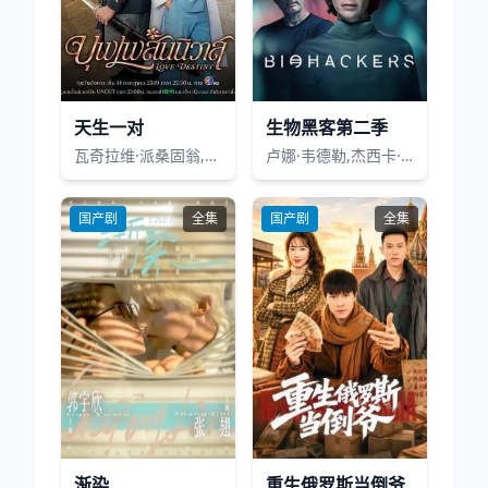
天生一对
生物黑客第二季
瓦奇拉维·派桑固翁,塔纳朋·乌辛萨
卢娜·韦德勒,杰西卡·施瓦茨,阿德里安·朱利叶斯·蒂尔曼
国产剧
全集
国产剧
全集
渐染
重生俄罗斯当倒爷