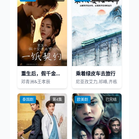
重生后，假千金无处可逃：一纸契约
乘着绿皮车去旅行
邓青洲&王孝辰
尼亚孜艾力,祁峰,齐栋
泰国剧
第4集
欧美剧
已完结