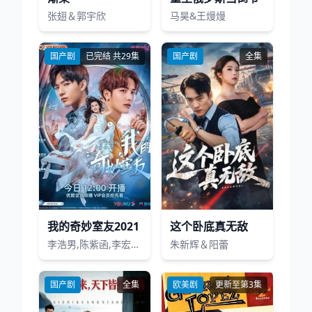
张翅＆郭宇欣
马昊&王熳熳
国产剧
已完结 共29集
国产剧
全集
我的奇妙室友2021
这个卧底真无敌
李浩男,陈紫函,李宏毅,潘霜霜,罗曼雅
朱新辉＆阳蕾
国产剧
全集
欧美剧
更新至第3集