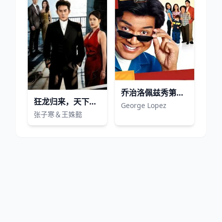
乔治洛佩兹秀第一季
狂龙归来，天下皆扬吾名
George Lopez
张子寒＆王姝懿