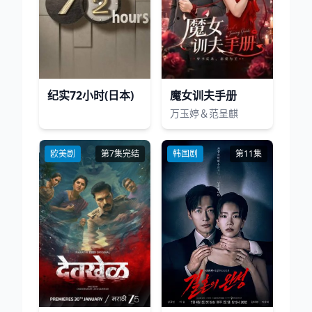
纪实72小时(日本)
魔女训夫手册
万玉婷＆范呈麒
欧美剧
第7集完结
韩国剧
第11集