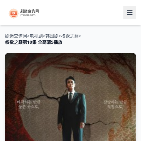
剧迷查询网
>
电视剧
>
韩国剧
>
权欲之巅
>
权欲之巅第10集 全高清5播放