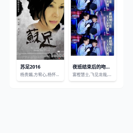
苏足2016
夜班结束后的吻来的猝不及防
杨贵媚,方宥心,杨怀民,孟翔,陈淑芳,德馨,赵美龄,刘晓忆,吴政迪,游荞轩
富樫慧士,飞见龙哉,蓝泽晃多