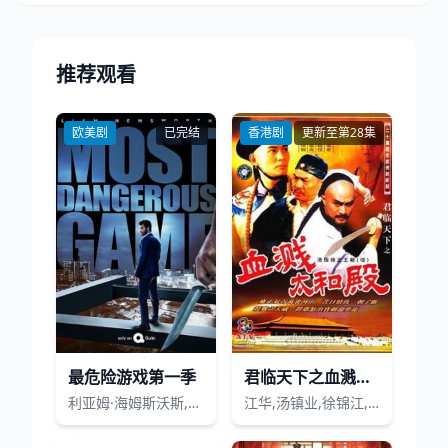
推荐观看
欧美剧
已完结
香港剧
更新至第28集
最危险游戏第一季
君临天下之血溅太和殿粤语
利亚姆·海姆斯沃斯,克里斯托弗·瓦尔兹,莎拉·加顿,亚伦·普尔,吉米·耶肯博拉,刘承羽,比利·伯克,扎克·切利,帕特里克·加洛,泰勒·拉芙,安德鲁·舍夫,达林·贝克,卡罗林纳·巴特察克,Chris,Kotcher,李亚男·普瓦里埃·格林菲尔德,阿尔·萨皮恩扎,查得卡米列里,布兰登·麦克奈特
江华,汤镇业,徐锦江,甄志强,文颂娴,蔡晓仪,潘志文,吴廷烨,姜皓文,罗烈,鲍起静