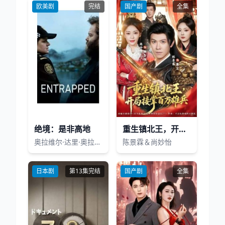
欧美剧
完结
国产剧
全集
绝境：是非高地
重生镇北王，开局接掌百万雄兵
奥拉维尔·达里·奥拉夫松,伊尔穆尔·克里斯蒂安·斯多蒂尔,托玛斯·博·拉森,比约恩·西鲁·哈瑞森,玛丽亚·塞尔玛·玛拉多提尔,哈拉迪尔·阿里·斯特凡松,Þorsteinn Gunnarsson,埃吉尔·奥拉夫森,Guðjón Pedersen,玛格丽特·维米蒂特,Friðrik Róbertsson,Emil B. Kárason,伊里斯·坦贾·弗利根林,Snæfríður Ingvarsdóttir,Sigurður Þór Óskarsson
陈景霖＆尚妙怡
日本剧
第13集完结
国产剧
全集