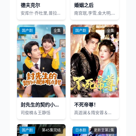
德夫克尔
婚姻之后
安库什·乔杜里,普拉贾克塔·马里,亚廷·卡雷卡,阿伦·纳拉瓦德
南宫珉,李雪,金大明,李尚熙,朴炳垠
国产剧
全集
国产剧
全集
封先生的契约小肥妻有点甜
不死帝尊！
司俊楠＆王静恬
高迦澜＆隋安蓉＆曲永伟＆白露＆李千桥
国产剧
第45集完结
日本剧
更新至第2集